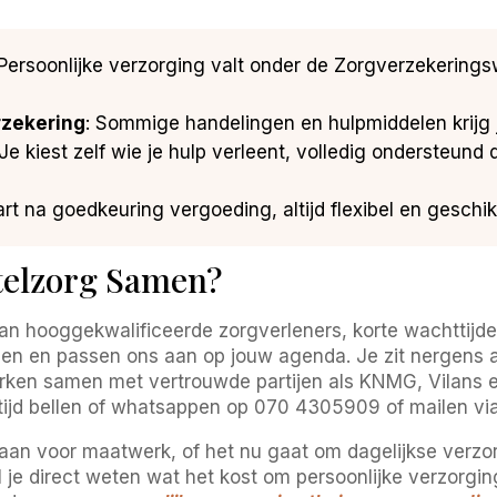
 Persoonlijke verzorging valt onder de Zorgverzekerings
rzekering
: Sommige handelingen en hulpmiddelen krijg j
 Je kiest zelf wie je hulp verleent, volledig ondersteund
tart na goedkeuring vergoeding, altijd flexibel en geschi
telzorg Samen?
n hooggekwalificeerde zorgverleners, korte wachttijden
ftijden en passen ons aan op jouw agenda. Je zit nergens 
erken samen met vertrouwde partijen als KNMG, Vilans 
ltijd bellen of whatsappen op 070 4305909 of mailen v
staan voor maatwerk, of het nu gaat om dagelijkse verz
je direct weten wat het kost om persoonlijke verzorging