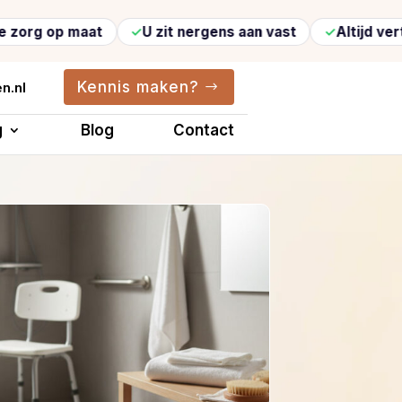
 maat
U zit nergens aan vast
Altijd vertrouwde 
Kennis maken?
n.nl
g
Blog
Contact