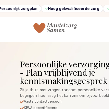
k zorgplan
Hoog gekwalificeerde zorg
Snel ger
Persoonlijke verzorgin
- Plan vrijblijvend je
kennismakingsgesprek 
Zit je thuis met vragen rondom persoonlijke ve
begrijpen hoe lastig het kan zijn om bijvoorbeel
Vaste contactpersoon

KIWA gecertificeerd
