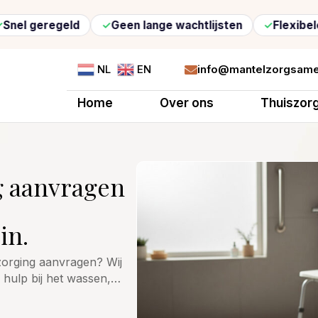
egeld
Geen lange wachtlijsten
Flexibele zorg op
info@mantelzorgsame
NL
EN

Home
Over ons
Thuiszor
g aanvragen
in.
rzorging aanvragen? Wij
d hulp bij het wassen,…