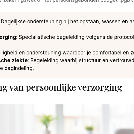
erzekeringswet of het persoonsgebonden budget (pgb).
: Dagelijkse ondersteuning bij het opstaan, wassen en aan
orging
: Specialistische begeleiding volgens de protocoll
eiligheid en ondersteuning waardoor je comfortabel en z
sche ziekte
: Begeleiding waarbij structuur en vertrouwd
te dagindeling.
ng van persoonlijke verzorging