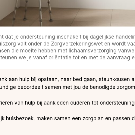
t dat je ondersteuning inschakelt bij dagelijkse handel
uiszorg valt onder de Zorgverzekeringswet en wordt vaa
ensen die moeite hebben met lichaamsverzorging vanwe
eunen we je vanaf oriëntatie tot en met de aanvraag en
enk aan hulp bij opstaan, naar bed gaan, steunkousen
kundige beoordeelt samen met jou de benodigde zorgomv
ariëren van hulp bij aankleden ouderen tot ondersteuning
lijk huisbezoek, maken samen een zorgplan en passen d