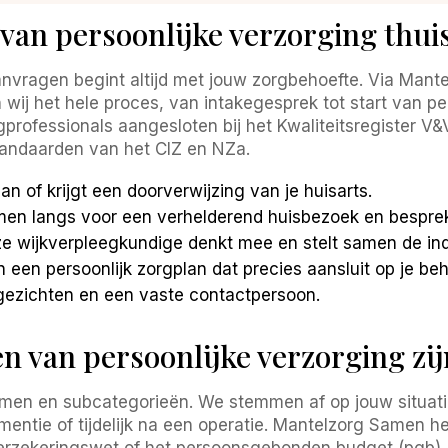
van persoonlijke verzorging thui
aanvragen begint altijd met jouw zorgbehoefte. Via Mant
 wij het hele proces, van intakegesprek tot start van pe
rofessionals aangesloten bij het Kwaliteitsregister V&V
standaarden van het CIZ en NZa.
 aan of krijgt een doorverwijzing van je huisarts.
omen langs voor een verhelderend huisbezoek en bespre
ze wijkverpleegkundige denkt mee en stelt samen de ind
een persoonlijk zorgplan dat precies aansluit op je beh
te gezichten en een vaste contactpersoon.
n van persoonlijke verzorging zij
ormen en subcategorieën. We stemmen af op jouw situatie
mentie of tijdelijk na een operatie. Mantelzorg Samen he