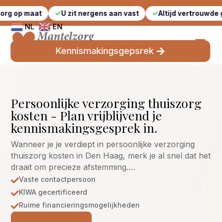
aat
U zit nergens aan vast
Altijd vertrouwde gezichten
NL
EN
Kennismakingsgepsrek
Persoonlijke verzorging thuiszorg
kosten - Plan vrijblijvend je
kennismakingsgesprek in.
Wanneer je je verdiept in persoonlijke verzorging
thuiszorg kosten in Den Haag, merk je al snel dat het
draait om precieze afstemming.…
Vaste contactpersoon

KIWA gecertificeerd

Ruime financieringsmogelijkheden
