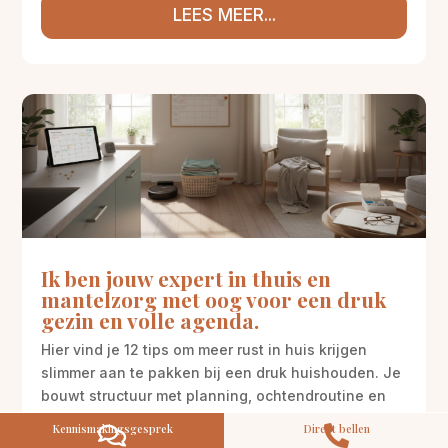
LEES MEER...
M
Gratis
kennismaking?
Neem vrijblijvend contact op!
Zorg op maat
Persoonlijke zorgplan
Ik ben jouw expert in thuis en
Geen lange wachtlijsten
mantelzorg met oog voor een druk
Altijd vertrouwde gezichten
gezin en volle agenda.
Hoog gekwalificeerd
Hier vind je 12 tips om meer rust in huis krijgen
Kennismakingsgesprek
slimmer aan te pakken bij een druk huishouden. Je
Contact opnemen
bouwt structuur met planning, ochtendroutine en
avondroutine, ook rond de ochtendpiek en
Kennismakingsgesprek
Direct bellen


avondspits. Denk aan schoonmaakrooster,