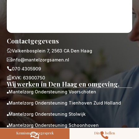
Contactgegevens
M
Gratis

Valkenbosplein 7, 2563 CA Den Haag
kennismaking?

info@mantelzorgsamen.nl
Neem vrijblijvend contact op!

070 4305909
Zorg op maat

KVK: 63900750
Persoonlijke zorgplan
Wij werken in Den Haag en omgeving.
Geen lange wachtlijsten
Mantelzorg Ondersteuning Voorschoten
Altijd vertrouwde gezichten

Hoog gekwalificeerd
Mantelzorg Ondersteuning Tienhoven Zuid Holland

Kennismakingsgesprek
Mantelzorg Ondersteuning Stolwijk

Contact opnemen
Mantelzorg Ondersteuning Schoonhoven

Kennismakingsgesprek
Direct bellen


Mantelzorg Ondersteuning Schiedam
