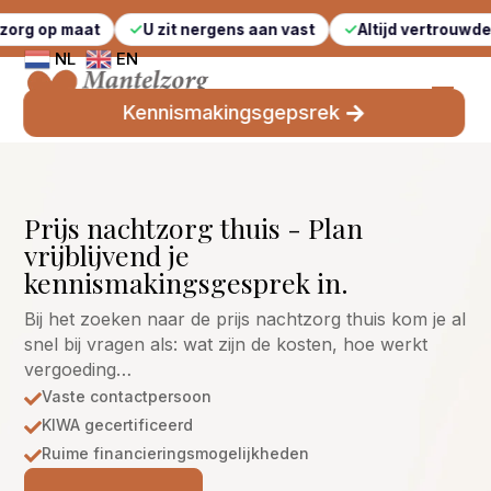
aat
U zit nergens aan vast
Altijd vertrouwde gezichte
NL
EN
Kennismakingsgepsrek
Prijs nachtzorg thuis - Plan
vrijblijvend je
kennismakingsgesprek in.
Bij het zoeken naar de prijs nachtzorg thuis kom je al
snel bij vragen als: wat zijn de kosten, hoe werkt
vergoeding…
Vaste contactpersoon

KIWA gecertificeerd

Ruime financieringsmogelijkheden
