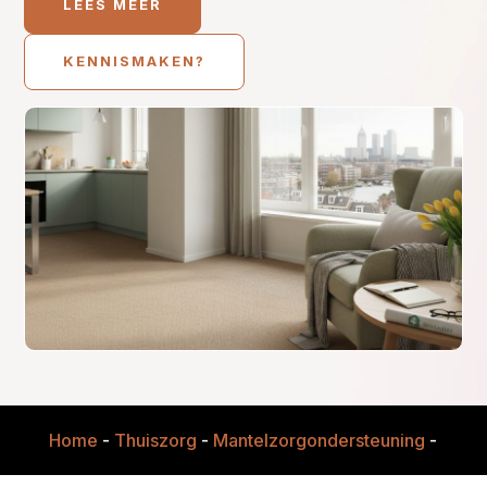
LEES MEER
KENNISMAKEN?
Home
-
Thuiszorg
-
Mantelzorgondersteuning
-
Zorg 