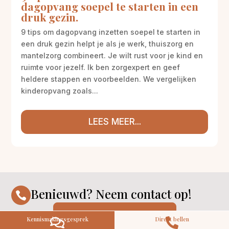
dagopvang soepel te starten in een
druk gezin.
9 tips om dagopvang inzetten soepel te starten in
een druk gezin helpt je als je werk, thuiszorg en
mantelzorg combineert. Je wilt rust voor je kind en
ruimte voor jezelf. Ik ben zorgexpert en geef
heldere stappen en voorbeelden. We vergelijken
M
Gratis
kinderopvang zoals...
kennismaking?
Neem vrijblijvend contact op!
Zorg op maat
LEES MEER...
Persoonlijke zorgplan
Geen lange wachtlijsten
Altijd vertrouwde gezichten
Hoog gekwalificeerd
Kennismakingsgesprek
Benieuwd? Neem contact op!

Contact opnemen
CONTACT OPNEMEN
Kennismakingsgesprek
Direct bellen

