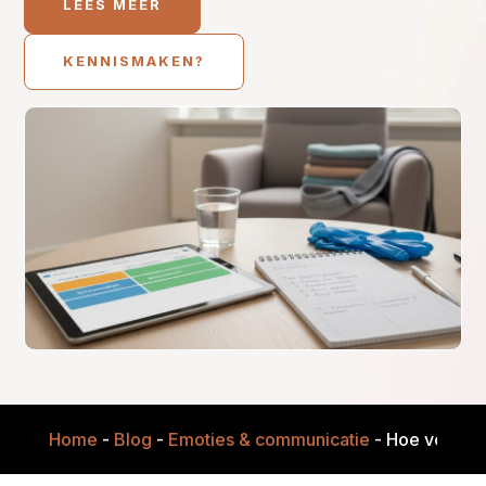
LEES MEER
KENNISMAKEN?
Home
-
Blog
-
Emoties & communicatie
-
Hoe voorkom