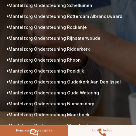
Mantelzorg Ondersteuning Schelluinen

Mantelzorg Ondersteuning Rotterdam Albrandswaard

Mantelzorg Ondersteuning Rockanje

Mantelzorg Ondersteuning Rijnsaterwoude

M
Gratis
Mantelzorg Ondersteuning Ridderkerk

kennismaking?
Mantelzorg Ondersteuning Rhoon

Neem vrijblijvend contact op!
Mantelzorg Ondersteuning Poeldijk
Zorg op maat

Persoonlijke zorgplan
Mantelzorg Ondersteuning Ouderkerk Aan Den Ijssel

Geen lange wachtlijsten
Altijd vertrouwde gezichten
Mantelzorg Ondersteuning Oude Wetering

Hoog gekwalificeerd
Mantelzorg Ondersteuning Numansdorp

Kennismakingsgesprek
Mantelzorg Ondersteuning Mookhoek
Contact opnemen

Mantelzorg Ondersteuning Maasland

Kennismakingsgesprek
Direct bellen

