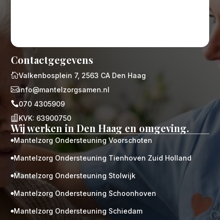
Contactgegevens

Valkenbosplein 7, 2563 CA Den Haag

info@mantelzorgsamen.nl

070 4305909

KVK: 63900750
Wij werken in Den Haag en omgeving.
Mantelzorg Ondersteuning Voorschoten

Mantelzorg Ondersteuning Tienhoven Zuid Holland

Mantelzorg Ondersteuning Stolwijk

Mantelzorg Ondersteuning Schoonhoven

Mantelzorg Ondersteuning Schiedam
