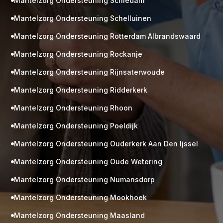
Mantelzorg Ondersteuning Schiedam

Mantelzorg Ondersteuning Schelluinen

Mantelzorg Ondersteuning Rotterdam Albrandswaard

Mantelzorg Ondersteuning Rockanje

Mantelzorg Ondersteuning Rijnsaterwoude

Mantelzorg Ondersteuning Ridderkerk

Mantelzorg Ondersteuning Rhoon

Mantelzorg Ondersteuning Poeldijk

Mantelzorg Ondersteuning Ouderkerk Aan Den Ijssel

Mantelzorg Ondersteuning Oude Wetering

Mantelzorg Ondersteuning Numansdorp

Mantelzorg Ondersteuning Mookhoek

M
Gratis
Mantelzorg Ondersteuning Maasland
