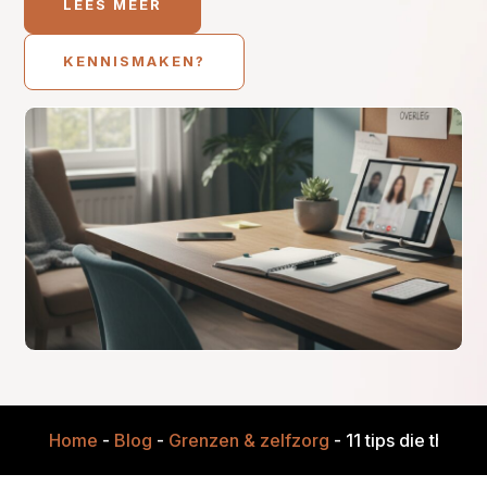
LEES MEER
KENNISMAKEN?
Home
-
Blog
-
Grenzen & zelfzorg
-
11 tips die thuis