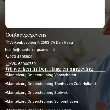
Contactgegevens

Valkenbosplein 7, 2563 CA Den Haag

info@mantelzorgsamen.nl

070 4305909

KVK: 63900750
Wij werken in Den Haag en omgeving.
Mantelzorg Ondersteuning Voorschoten

Mantelzorg Ondersteuning Tienhoven Zuid Holland

Mantelzorg Ondersteuning Stolwijk

Mantelzorg Ondersteuning Schoonhoven
