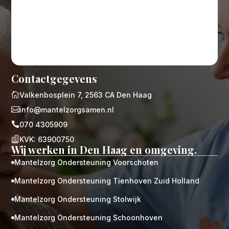
Contactgegevens

Valkenbosplein 7, 2563 CA Den Haag

info@mantelzorgsamen.nl

070 4305909

KVK: 63900750
Wij werken in Den Haag en omgeving.
Mantelzorg Ondersteuning Voorschoten

Mantelzorg Ondersteuning Tienhoven Zuid Holland

Mantelzorg Ondersteuning Stolwijk

Mantelzorg Ondersteuning Schoonhoven
