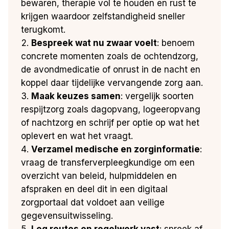
bewaren, therapie vol te houden en rust te
krijgen waardoor zelfstandigheid sneller
terugkomt.
Bespreek wat nu zwaar voelt
: benoem
concrete momenten zoals de ochtendzorg,
de avondmedicatie of onrust in de nacht en
koppel daar tijdelijke vervangende zorg aan.
Maak keuzes samen
: vergelijk soorten
respijtzorg zoals dagopvang, logeeropvang
of nachtzorg en schrijf per optie op wat het
oplevert en wat het vraagt.
Verzamel medische en zorginformatie
:
vraag de transferverpleegkundige om een
overzicht van beleid, hulpmiddelen en
afspraken en deel dit in een digitaal
zorgportaal dat voldoet aan veilige
gegevensuitwisseling.
Leg routes en regelwerk vast
: spreek af