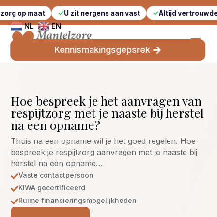
at
U zit nergens aan vast
Altijd vertrouwde gezichten
NL
EN
Kennismakingsgepsrek
Hoe bespreek je het aanvragen van
respijtzorg met je naaste bij herstel
na een opname?
Thuis na een opname wil je het goed regelen. Hoe
bespreek je respijtzorg aanvragen met je naaste bij
herstel na een opname…
Vaste contactpersoon

KIWA gecertificeerd

Ruime financieringsmogelijkheden
