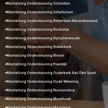
Mantelzorg Ondersteuning Schiedam

Mantelzorg Ondersteuning Schelluinen

Mantelzorg Ondersteuning Rotterdam Albrandswaard

Mantelzorg Ondersteuning Rockanje

Mantelzorg Ondersteuning Rijnsaterwoude

Mantelzorg Ondersteuning Ridderkerk

Mantelzorg Ondersteuning Rhoon

Mantelzorg Ondersteuning Poeldijk

Mantelzorg Ondersteuning Ouderkerk Aan Den Ijssel

Mantelzorg Ondersteuning Oude Wetering

Mantelzorg Ondersteuning Numansdorp

Mantelzorg Ondersteuning Mookhoek

M
Gratis
Mantelzorg Ondersteuning Maasland
