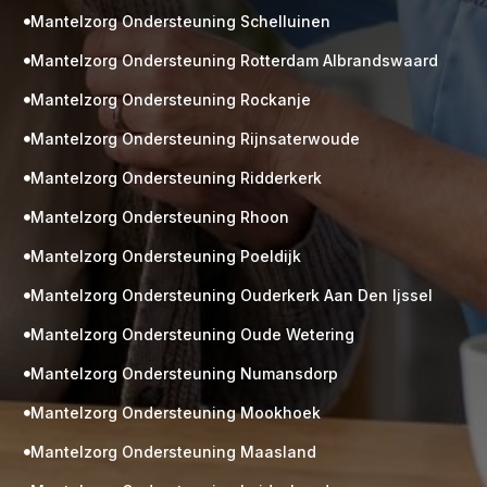
Mantelzorg Ondersteuning Schelluinen

Mantelzorg Ondersteuning Rotterdam Albrandswaard

Mantelzorg Ondersteuning Rockanje

Mantelzorg Ondersteuning Rijnsaterwoude

Mantelzorg Ondersteuning Ridderkerk

Mantelzorg Ondersteuning Rhoon

Mantelzorg Ondersteuning Poeldijk

Mantelzorg Ondersteuning Ouderkerk Aan Den Ijssel

Mantelzorg Ondersteuning Oude Wetering

Mantelzorg Ondersteuning Numansdorp

Mantelzorg Ondersteuning Mookhoek

M
Gratis
Mantelzorg Ondersteuning Maasland

kennismaking?