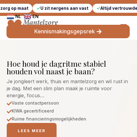
at
U zit nergens aan vast
Altijd vertrouwde gezichten
NL
EN
Kennismakingsgepsrek
Hoe houd je dagritme stabiel
houden vol naast je baan?
Je jongleert werk, thuis en mantelzorg en wil rust in
je dag. Met een slim plan maak je ruimte voor
energie, focus…
Vaste contactpersoon

KIWA gecertificeerd

Ruime financieringsmogelijkheden

LEES MEER