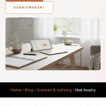
KENNISMAKEN?
Home
-
Blog
-
Grenzen & zelfzorg
-
Hoe houd je dagr