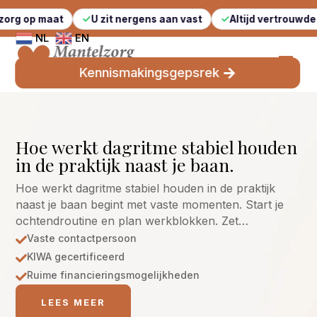
at
U zit nergens aan vast
Altijd vertrouwde gezichten
NL
EN
Kennismakingsgepsrek
Hoe werkt dagritme stabiel houden
in de praktijk naast je baan.
Hoe werkt dagritme stabiel houden in de praktijk
naast je baan begint met vaste momenten. Start je
ochtendroutine en plan werkblokken. Zet…
Vaste contactpersoon

KIWA gecertificeerd

Ruime financieringsmogelijkheden

LEES MEER