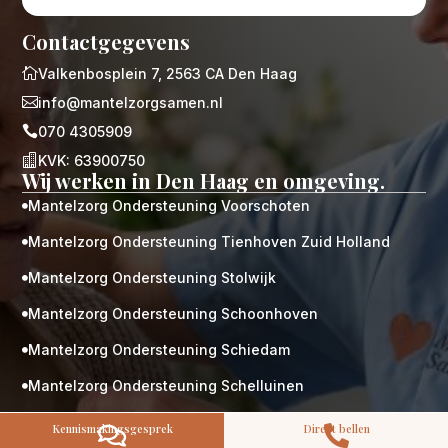
Contactgegevens

Valkenbosplein 7, 2563 CA Den Haag

info@mantelzorgsamen.nl

070 4305909
M
Gratis

KVK: 63900750
Wij werken in Den Haag en omgeving.
kennismaking?
Mantelzorg Ondersteuning Voorschoten
Neem vrijblijvend contact op!

Zorg op maat
Mantelzorg Ondersteuning Tienhoven Zuid Holland

Persoonlijke zorgplan
Geen lange wachtlijsten
Mantelzorg Ondersteuning Stolwijk

Altijd vertrouwde gezichten
Mantelzorg Ondersteuning Schoonhoven
Hoog gekwalificeerd

Mantelzorg Ondersteuning Schiedam

Kennismakingsgesprek
Contact opnemen
Mantelzorg Ondersteuning Schelluinen

Mantelzorg Ondersteuning Rotterdam Albrandswaard

Kennismakingsgesprek
Direct bellen

