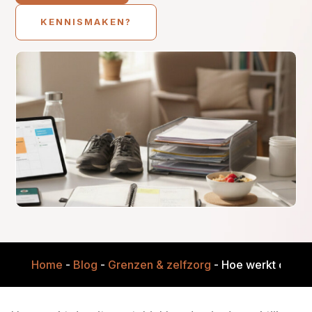
KENNISMAKEN?
Home
-
Blog
-
Grenzen & zelfzorg
-
Hoe werkt dagritm