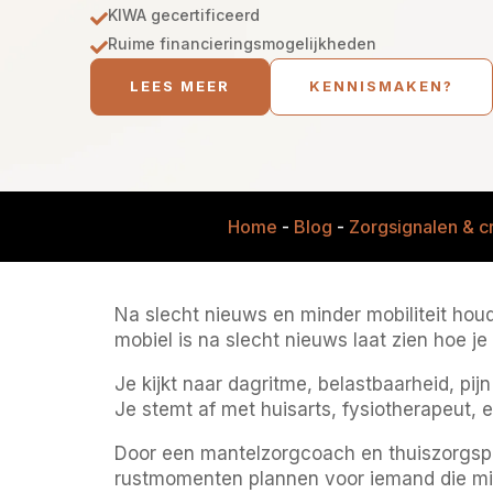
KIWA gecertificeerd

Ruime financieringsmogelijkheden

LEES MEER
KENNISMAKEN?
Home
-
Blog
-
Zorgsignalen & cr
Na slecht nieuws en minder mobiliteit ho
mobiel is na slecht nieuws laat zien hoe je
Je kijkt naar dagritme, belastbaarheid, pi
Je stemt af met huisarts, fysiotherapeut, 
Door een mantelzorgcoach en thuiszorgspec
rustmomenten plannen voor iemand die min