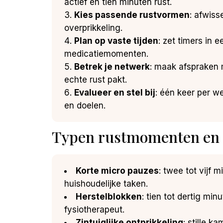
actief en tien minuten rust.
Kies passende rustvormen
: afwiss
overprikkeling.
Plan op vaste tijden
: zet timers in
medicatiemomenten.
Betrek je netwerk
: maak afspraken 
echte rust pakt.
Evalueer en stel bij
: één keer per w
en doelen.
Typen rustmomenten en da
Korte micro pauzes
: twee tot vijf 
huishoudelijke taken.
Herstelblokken
: tien tot dertig mi
fysiotherapeut.
Zintuiglijke ontprikkeling
: stille 