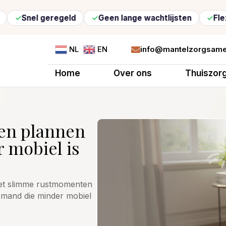
geregeld
Geen lange wachtlijsten
Flexibele zor
info@mantelzorgsame
NL
EN

Home
Over ons
Thuiszor
en plannen
 mobiel is
met slimme rustmomenten
emand die minder mobiel