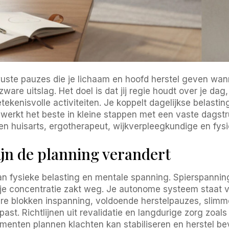
te pauzes die je lichaam en hoofd herstel geven wann
are uitslag. Het doel is dat jij regie houdt over je dag
tekenisvolle activiteiten. Je koppelt dagelijkse belasti
it werkt het beste in kleine stappen met een vaste dagst
n huisarts, ergotherapeut, wijkverpleegkundige en fysi
jn de planning verandert
n fysieke belasting en mentale spanning. Spierspanning
 je concentratie zakt weg. Je autonome systeem staat va
re blokken inspanning, voldoende herstelpauzes, slimme
past. Richtlijnen uit revalidatie en langdurige zorg zoals
enten plannen klachten kan stabiliseren en herstel b