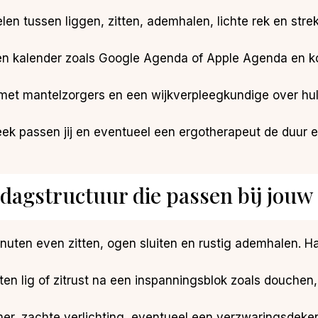
elen tussen liggen, zitten, ademhalen, lichte rek en st
 een kalender zoals Google Agenda of Apple Agenda en k
met mantelzorgers en een wijkverpleegkundige over hulp
eek passen jij en eventueel een ergotherapeut de duur 
gstructuur die passen bij jouw s
minuten even zitten, ogen sluiten en rustig ademhalen. H
nuten lig of zitrust na een inspanningsblok zoals douche
kamer, zachte verlichting, eventueel een verzwaringsde