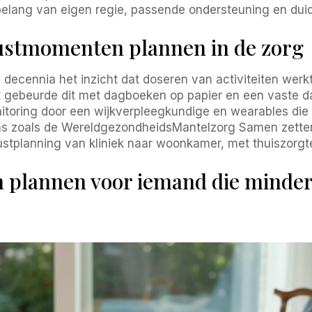
elang van eigen regie, passende ondersteuning en duide
rustmomenten plannen in de zorg
l decennia het inzicht dat doseren van activiteiten werk
t gebeurde dit met dagboeken op papier en een vaste da
nitoring door een wijkverpleegkundige en wearables die
ens zoals de WereldgezondheidsMantelzorg Samen zette
rustplanning van kliniek naar woonkamer, met thuiszorg
plannen voor iemand die minder m