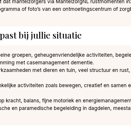
it dat mantelzorgers via MantelzorgNL rustmomenten inze
ogramma of foto’s van een ontmoetingscentrum of zorgbo
st bij jullie situatie
Kleine groepen, geheugenvriendelijke activiteiten, begel
emming met casemanagement dementie.
werkzaamheden met dieren en tuin, veel structuur en rust,
nkelijke activiteiten zoals bewegen, creatief en samen 
 op kracht, balans, fijne motoriek en energiemanagemen
sche en paramedische begeleiding in dagdelen, meestal