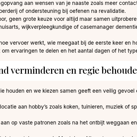
agopvang aan wensen van je naaste zoals meer contact
erderij of ondersteuning bij oefenen na revalidatie.
oor, geen grote keuze voor altijd maar samen uitprober
 huisarts, wijkverpleegkundige of casemanager dementi
l hoe vervoer werkt, wie meegaat bij de eerste keer en h
 om ervaringen te delen en het aantal dagen of het type
and verminderen en regie behoud
 regie houden en we kiezen samen geeft een veilig gevoel 
 locatie aan hobby’s zoals koken, tuinieren, muziek of s
it aan op vaste patronen zoals na het ontbijt weggaan 