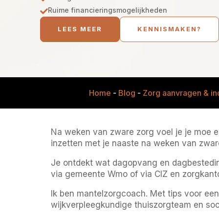
Ruime financieringsmogelijkheden

LEES MEER
KENNISMAKEN?
Home
-
Blog
-
Zorg aanvragen & in
Na weken van zware zorg voel je je moe en
inzetten met je naaste na weken van zwar
Je ontdekt wat dagopvang en dagbesteding bi
via gemeente Wmo of via CIZ en zorgkantoo
Ik ben mantelzorgcoach. Met tips voor ee
wijkverpleegkundige thuiszorgteam en soc