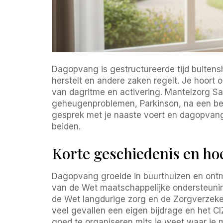
Dagopvang is gestructureerde tijd buitenshu
herstelt en andere zaken regelt. Je hoort
van dagritme en activering. Mantelzorg S
geheugenproblemen, Parkinson, na een bero
gesprek met je naaste voert en dagopvang 
beiden.
Korte geschiedenis en ho
Dagopvang groeide in buurthuizen en ontmo
van de Wet maatschappelijke ondersteunin
de Wet langdurige zorg en de Zorgverzeke
veel gevallen een eigen bijdrage en het C
goed te organiseren mits je weet waar je 