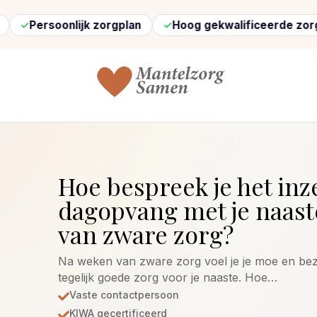
lijk zorgplan
Hoog gekwalificeerde zorg
Snel 
Hoe bespreek je het inz
dagopvang met je naas
van zware zorg?
Na weken van zware zorg voel je je moe en bezo
tegelijk goede zorg voor je naaste. Hoe…
Vaste contactpersoon

KIWA gecertificeerd
