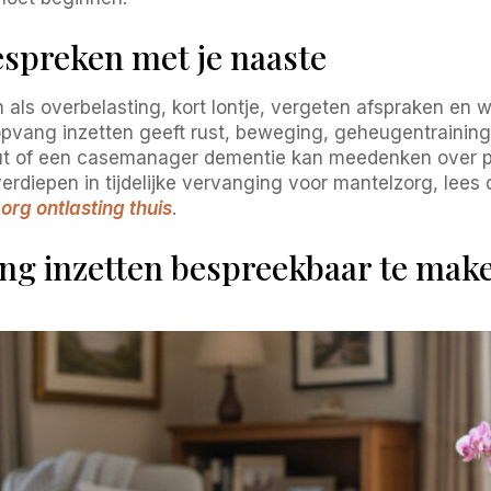
preken met je naaste
ls overbelasting, kort lontje, vergeten afspraken en we
opvang inzetten geeft rust, beweging, geheugentraining, 
ut of een casemanager dementie kan meedenken over p
t verdiepen in tijdelijke vervanging voor mantelzorg, lee
org ontlasting thuis
.
g inzetten bespreekbaar te mak