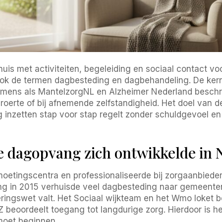
is met activiteiten, begeleiding en sociaal contact voor
 ook de termen dagbesteding en dagbehandeling. De kern
amens als MantelzorgNL en Alzheimer Nederland beschri
erte of bij afnemende zelfstandigheid. Het doel van de
inzetten stap voor stap regelt zonder schuldgevoel en 
e dagopvang zich ontwikkelde in 
etingscentra en professionaliseerde bij zorgaanbieder
g in 2015 verhuisde veel dagbesteding naar gemeenten,
ringswet valt. Het Sociaal wijkteam en het Wmo loket 
IZ beoordeelt toegang tot langdurige zorg. Hierdoor is
moet beginnen.