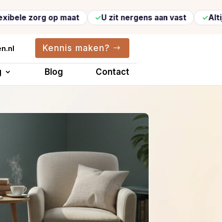
 op maat
U zit nergens aan vast
Altijd vertrouw
Kennis maken?
n.nl
g
Blog
Contact