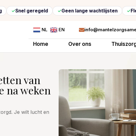
geregeld
Geen lange wachtlijsten
Flexibele zorg
info@mantelzorgsame
NL
EN

Home
Over ons
Thuiszor
etten van
te na weken
rgd. Je wilt lucht en