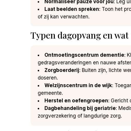
Normaliseer pauze voor jou
: Leg u
Laat beelden spreken
: Toon het pr
of zij kan verwachten.
Typen dagopvang en wat pa
Ontmoetingscentrum dementie
: 
gedragsveranderingen en nauwe afst
Zorgboerderij
: Buiten zijn, lichte 
doseren.
Welzijnscentrum in de wijk
: Toega
gemeente.
Herstel en oefengroepen
: Gericht
Dagbehandeling bij geriatrie
: Medi
zorgverzekering of langdurige zorg.