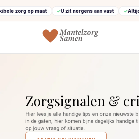
rg op maat
U zit nergens aan vast
Altijd vertro
Zorgsignalen & cri
Hier lees je alle handige tips en onze nieuwste
in de gaten, hier komen bijna dagelijks handige ti
op jouw vraag of situatie.