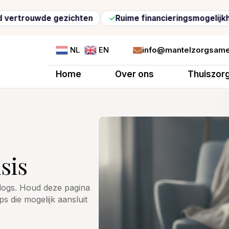
uwde gezichten
Ruime financieringsmogelijkheden
info@mantelzorgsame
NL
EN

Home
Over ons
Thuiszor
sis
 blogs. Houd deze pagina
ps die mogelijk aansluit