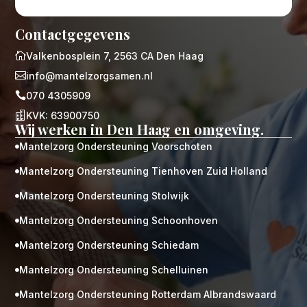
Contactgegevens

Valkenbosplein 7, 2563 CA Den Haag

info@mantelzorgsamen.nl

070 4305909

KVK: 63900750
Wij werken in Den Haag en omgeving.
Mantelzorg Ondersteuning Voorschoten

Mantelzorg Ondersteuning Tienhoven Zuid Holland

Mantelzorg Ondersteuning Stolwijk

Mantelzorg Ondersteuning Schoonhoven

Mantelzorg Ondersteuning Schiedam

Mantelzorg Ondersteuning Schelluinen

Mantelzorg Ondersteuning Rotterdam Albrandswaard
