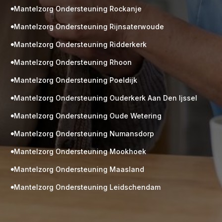
Mantelzorg Ondersteuning Rockanje

Mantelzorg Ondersteuning Rijnsaterwoude

Mantelzorg Ondersteuning Ridderkerk

Mantelzorg Ondersteuning Rhoon

Mantelzorg Ondersteuning Poeldijk

Mantelzorg Ondersteuning Ouderkerk Aan Den Ijssel

Mantelzorg Ondersteuning Oude Wetering

Mantelzorg Ondersteuning Numansdorp

Mantelzorg Ondersteuning Mookhoek

M
Gratis
Mantelzorg Ondersteuning Maasland

kennismaking?
Mantelzorg Ondersteuning Leidschendam

Neem vrijblijvend contact op!
Zorg op maat
Persoonlijke zorgplan