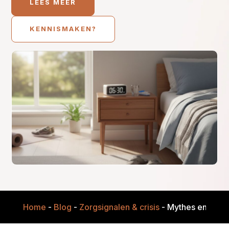
LEES MEER
KENNISMAKEN?
Home
-
Blog
-
Zorgsignalen & crisis
-
Mythes en misve