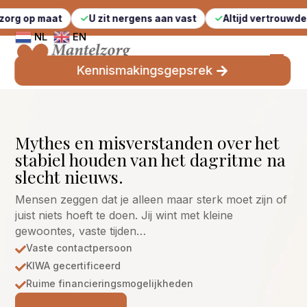
t
U zit nergens aan vast
Altijd vertrouwde gezichten
NL
EN
Kennismakingsgepsrek
Mythes en misverstanden over het
stabiel houden van het dagritme na
slecht nieuws.
Mensen zeggen dat je alleen maar sterk moet zijn of
juist niets hoeft te doen. Jij wint met kleine
gewoontes, vaste tijden…
Vaste contactpersoon

KIWA gecertificeerd

Ruime financieringsmogelijkheden
