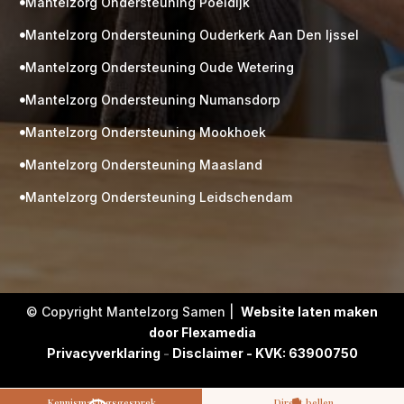
Mantelzorg Ondersteuning Poeldijk

Mantelzorg Ondersteuning Ouderkerk Aan Den Ijssel

Mantelzorg Ondersteuning Oude Wetering

Mantelzorg Ondersteuning Numansdorp

Mantelzorg Ondersteuning Mookhoek

M
Gratis
Mantelzorg Ondersteuning Maasland

kennismaking?
Mantelzorg Ondersteuning Leidschendam

Neem vrijblijvend contact op!
Zorg op maat
Persoonlijke zorgplan
Geen lange wachtlijsten
Altijd vertrouwde gezichten
Hoog gekwalificeerd
© Copyright Mantelzorg Samen |
Website laten maken
door Flexamedia
Kennismakingsgesprek
Privacyverklaring
-
Disclaimer - KVK: 63900750
Contact opnemen
Kennismakingsgesprek
Direct bellen