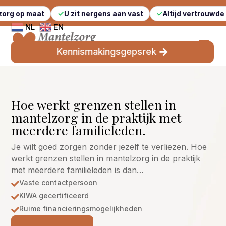
t
U zit nergens aan vast
Altijd vertrouwde gezichten
NL
EN
Kennismakingsgepsrek
Hoe werkt grenzen stellen in
mantelzorg in de praktijk met
meerdere familieleden.
Je wilt goed zorgen zonder jezelf te verliezen. Hoe
werkt grenzen stellen in mantelzorg in de praktijk
met meerdere familieleden is dan…
Vaste contactpersoon

KIWA gecertificeerd

Ruime financieringsmogelijkheden
