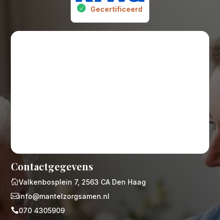
Gecertificeerd
Contactgegevens

Valkenbosplein 7, 2563 CA Den Haag

info@mantelzorgsamen.nl

070 4305909