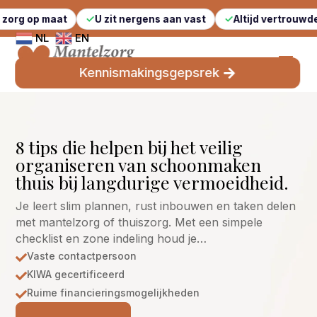
at
U zit nergens aan vast
Altijd vertrouwde gezichten
NL
EN
Kennismakingsgepsrek
8 tips die helpen bij het veilig
organiseren van schoonmaken
thuis bij langdurige vermoeidheid.
Je leert slim plannen, rust inbouwen en taken delen
met mantelzorg of thuiszorg. Met een simpele
checklist en zone indeling houd je…
Vaste contactpersoon

KIWA gecertificeerd

Ruime financieringsmogelijkheden
