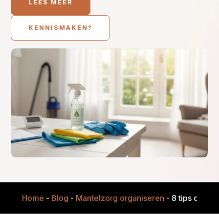
LEES MEER
KENNISMAKEN?
Home
-
Blog
-
Mantelzorg organiseren
-
8 tips die h