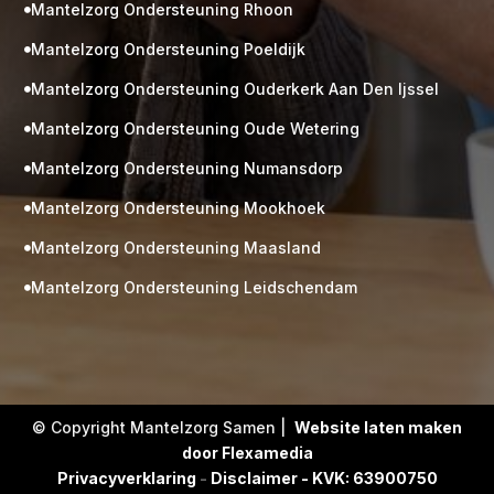
Mantelzorg Ondersteuning Rhoon

Mantelzorg Ondersteuning Poeldijk

Mantelzorg Ondersteuning Ouderkerk Aan Den Ijssel

Mantelzorg Ondersteuning Oude Wetering

Mantelzorg Ondersteuning Numansdorp

Mantelzorg Ondersteuning Mookhoek

M
Gratis
Mantelzorg Ondersteuning Maasland

kennismaking?
Mantelzorg Ondersteuning Leidschendam

Neem vrijblijvend contact op!
Zorg op maat
Persoonlijke zorgplan
Geen lange wachtlijsten
Altijd vertrouwde gezichten
Hoog gekwalificeerd
© Copyright Mantelzorg Samen |
Website laten maken
door Flexamedia
Kennismakingsgesprek
Privacyverklaring
-
Disclaimer - KVK: 63900750
Contact opnemen