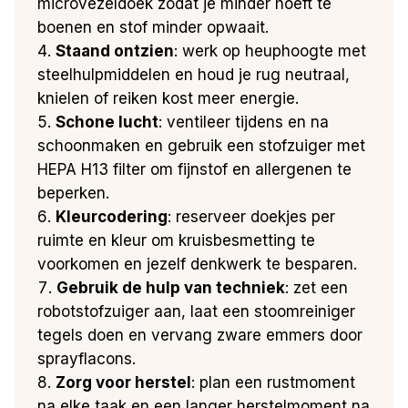
microvezeldoek zodat je minder hoeft te
boenen en stof minder opwaait.
Staand ontzien
: werk op heuphoogte met
steelhulpmiddelen en houd je rug neutraal,
knielen of reiken kost meer energie.
Schone lucht
: ventileer tijdens en na
schoonmaken en gebruik een stofzuiger met
HEPA H13 filter om fijnstof en allergenen te
beperken.
Kleurcodering
: reserveer doekjes per
ruimte en kleur om kruisbesmetting te
voorkomen en jezelf denkwerk te besparen.
Gebruik de hulp van techniek
: zet een
robotstofzuiger aan, laat een stoomreiniger
tegels doen en vervang zware emmers door
sprayflacons.
Zorg voor herstel
: plan een rustmoment
na elke taak en een langer herstelmoment na