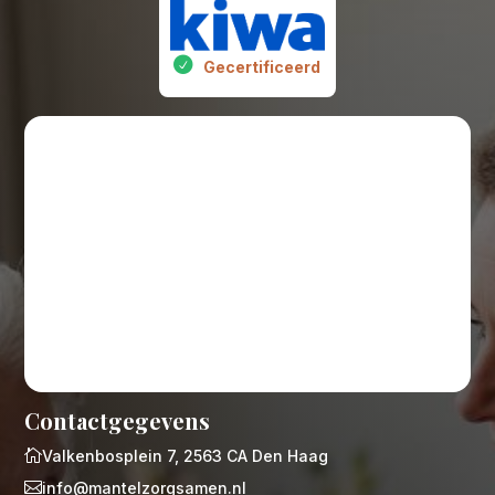
Gecertificeerd
Contactgegevens

Valkenbosplein 7, 2563 CA Den Haag

info@mantelzorgsamen.nl