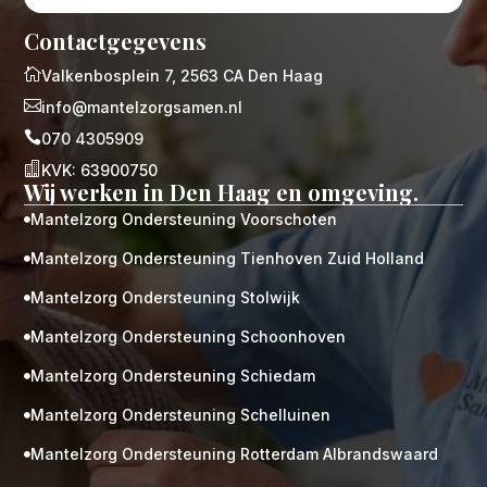
Contactgegevens

Valkenbosplein 7, 2563 CA Den Haag

info@mantelzorgsamen.nl

070 4305909

KVK: 63900750
Wij werken in Den Haag en omgeving.
Mantelzorg Ondersteuning Voorschoten

Mantelzorg Ondersteuning Tienhoven Zuid Holland

Mantelzorg Ondersteuning Stolwijk

Mantelzorg Ondersteuning Schoonhoven

Mantelzorg Ondersteuning Schiedam

Mantelzorg Ondersteuning Schelluinen

Mantelzorg Ondersteuning Rotterdam Albrandswaard
