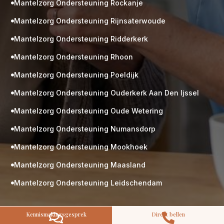
Mantelzorg Ondersteuning Rockanje

Mantelzorg Ondersteuning Rijnsaterwoude

Mantelzorg Ondersteuning Ridderkerk

Mantelzorg Ondersteuning Rhoon

Mantelzorg Ondersteuning Poeldijk

M
Gratis
kennismaking?
Mantelzorg Ondersteuning Ouderkerk Aan Den Ijssel

Neem vrijblijvend contact op!
Mantelzorg Ondersteuning Oude Wetering

Zorg op maat
Persoonlijke zorgplan
Mantelzorg Ondersteuning Numansdorp

Geen lange wachtlijsten
Mantelzorg Ondersteuning Mookhoek
Altijd vertrouwde gezichten

Hoog gekwalificeerd
Mantelzorg Ondersteuning Maasland

Kennismakingsgesprek
Mantelzorg Ondersteuning Leidschendam

Contact opnemen
Kennismakingsgesprek
Direct bellen

