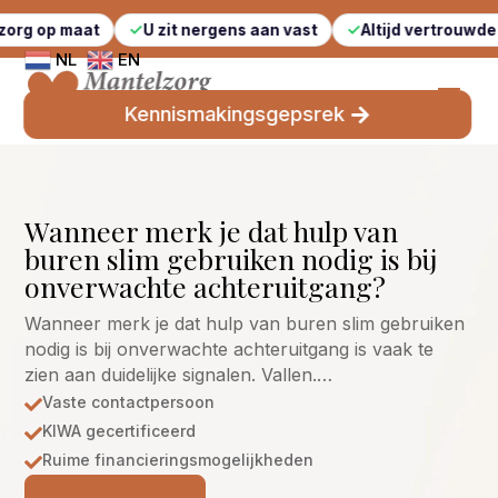
t
U zit nergens aan vast
Altijd vertrouwde gezichten
NL
EN
Kennismakingsgepsrek
Wanneer merk je dat hulp van
buren slim gebruiken nodig is bij
onverwachte achteruitgang?
Wanneer merk je dat hulp van buren slim gebruiken
nodig is bij onverwachte achteruitgang is vaak te
zien aan duidelijke signalen. Vallen.…
Vaste contactpersoon

KIWA gecertificeerd

Ruime financieringsmogelijkheden
