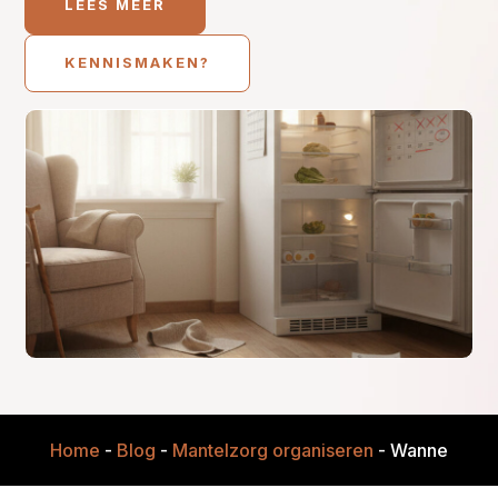
LEES MEER
KENNISMAKEN?
Home
-
Blog
-
Mantelzorg organiseren
-
Wanneer merk