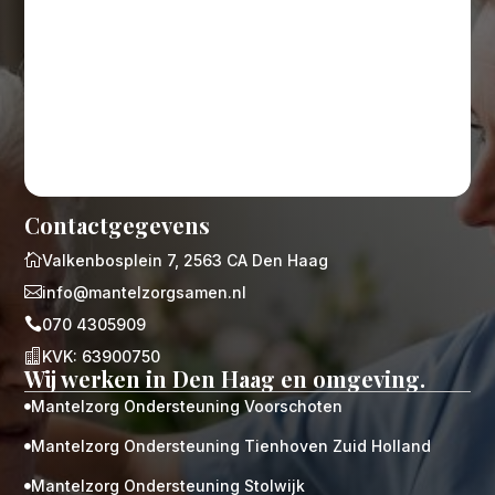
Contactgegevens

Valkenbosplein 7, 2563 CA Den Haag

info@mantelzorgsamen.nl

070 4305909

KVK: 63900750
Wij werken in Den Haag en omgeving.
Mantelzorg Ondersteuning Voorschoten

Mantelzorg Ondersteuning Tienhoven Zuid Holland

Mantelzorg Ondersteuning Stolwijk
