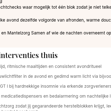
ag
achtchecks waar mogelijk tot één blok zodat je niet telke
elke avond dezelfde volgorde van afronden, warme douch
ie en Mantelzorg Samen af wie de nachten overneemt op 
nterventies thuis
jd, ritmische maaltijden en consistent avondritueel
wlichtfilter in de avond en gedimd warm licht via bijvoo
T I bij hardnekkige insomnie via erkende zorgverlener
medicatiedispensers en bedalarmering om nachtelijke l
chtzorg zodat jij gegarandeerde herstelblokken krijgt, l