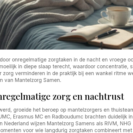
j door onregelmatige zorgtaken in de nacht en vroege 
oeilijk in diepe slaap terecht, waardoor concentratie, 
 zorg verminderen in de praktijk bij een wankel ritme wer
un van Mantelzorg Samen.
nregelmatige zorg en nachtrust
rd, groeide het beroep op mantelzorgers en thuisteams 
UMC, Erasmus MC en Radboudumc brachten duidelijk in 
. In Nederland wijzen Mantelzorg Samens als RIVM, NH
elmomenten voor wie langdurig zorgtaken combineert met