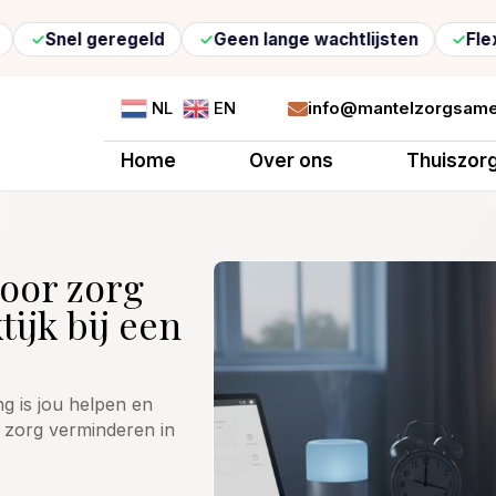
 geregeld
Geen lange wachtlijsten
Flexibele zor
info@mantelzorgsame
NL
EN

Home
Over ons
Thuiszor
door zorg
ijk bij een
ng is jou helpen en
r zorg verminderen in