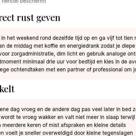
 herstel beschermt
rect rust geven
in het weekend rond dezelfde tijd op en ga vijf tot tien 
van de middag met koffie en energiedrank zodat je diep
d voor zorgadministratie, dim licht en gebruik analoge o
etmoment minimaal drie uur voor bedtijd en kies in de av
vroege ochtendtaken met een partner of professional om j
kelt
de ene dag vroeg en de andere dag pas veel later in bed 
e wordt te vroeg wakker en valt niet meer in slaap terwij
ea meerdere keren of mist afspraken en kleine details
 en voelt je sneller overweldigd door kleine tegenslagen