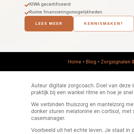
KIWA gecertificeerd

Ruime financieringsmogelijkheden

LEES MEER
KENNISMAKEN?
Home
-
Blog
-
Zorgsignalen &
Auteur digitale zorgcoach. Doel van deze i
praktijk bij een wankel ritme en hoe je sne
We verbinden thuiszorg en mantelzorg met
donker sturen melatonine en cortisol, met
casemanager.
Voorbeeld uit het echte leven. Je staat in