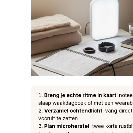
Breng je echte ritme in kaart
: note
slaap waakdagboek of met een wearable 
Verzamel ochtendlicht
: vang direct
vooruit te zetten
Plan microherstel
: twee korte rustb