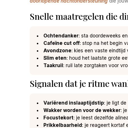
doorlopende nachtondersteuning
die jouw
Snelle maatregelen die di
Ochtendanker
: sta doordeweeks en 
Cafeïne cut off
: stop na het begin 
Avondzone
: kies een vaste eindtij
Slim eten
: houd het laatste grote e
Taakruil
: ruil late zorgtaken voor 
Signalen dat je ritme wan
Variërend inslaaptijdstip
: je ligt 
Wakker worden voor de wekker
: j
Focustekort
: je leest dezelfde alin
Prikkelbaarheid
: je reageert kortaf