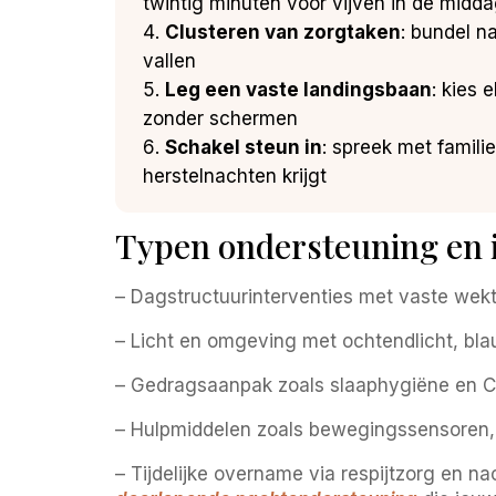
twintig minuten voor vijven in de midd
Clusteren van zorgtaken
: bundel n
vallen
Leg een vaste landingsbaan
: kies 
zonder schermen
Schakel steun in
: spreek met famil
herstelnachten krijgt
Typen ondersteuning en i
– Dagstructuurinterventies met vaste wekti
– Licht en omgeving met ochtendlicht, blau
– Gedragsaanpak zoals slaaphygiëne en CG
– Hulpmiddelen zoals bewegingssensoren, 
– Tijdelijke overname via respijtzorg en na