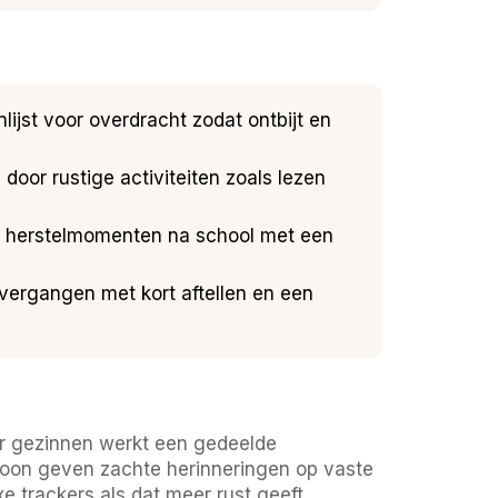
ijst voor overdracht zodat ontbijt en
 door rustige activiteiten zoals lezen
lan herstelmomenten na school met een
overgangen met kort aftellen en een
or gezinnen werkt een gedeelde
efoon geven zachte herinneringen op vaste
 trackers als dat meer rust geeft.