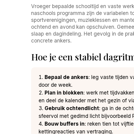
Vroeger bepaalde schooltijd en vaste werkt
naschools programma zijn de variabelen 
sportverenigingen, muzieklessen en mantel
ochtend en avond kan opschuiven. Gemeent
slaap en dagindeling. Het gevolg in de pra
concrete ankers.
Hoe je een stabiel dagritm
Bepaal de ankers
: leg vaste tijden 
door de week.
Plan in blokken
: werk met tijdvakke
en deel de kalender met het gezin of vi
Gebruik ochtendlicht
: ga in de oc
sfeervol met gedimd licht bijvoorbeeld P
Bouw buffers in
: reken tien tot vij
kettingreacties van vertraging.