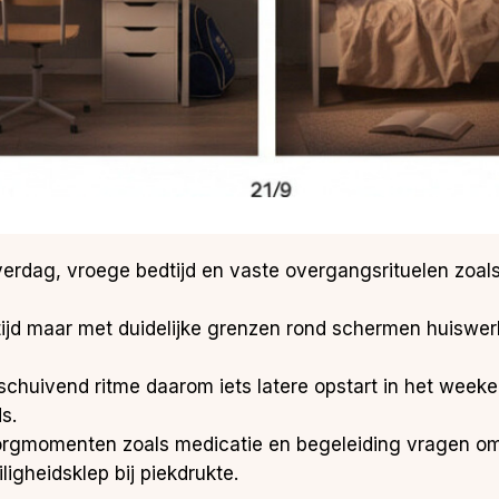
overdag, vroege bedtijd en vaste overgangsrituelen zoa
 tijd maar met duidelijke grenzen rond schermen huiswe
rschuivend ritme daarom iets latere opstart in het week
s.
zorgmomenten zoals medicatie en begeleiding vragen o
igheidsklep bij piekdrukte.