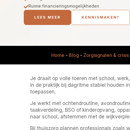
Ruime financieringsmogelijkheden

LEES MEER
KENNISMAKEN?
Home
-
Blog
-
Zorgsignalen & crisis
Je draait op volle toeren met school, werk, 
in de praktijk bij dagritme stabiel houden i
toepassen.
Je werkt met ochtendroutine, avondroutine
taakverdeling, BSO of kinderopvang, oppas 
naar school, afstemmen met de wijkverpl
Bij thuiszorg plannen professionals zoals