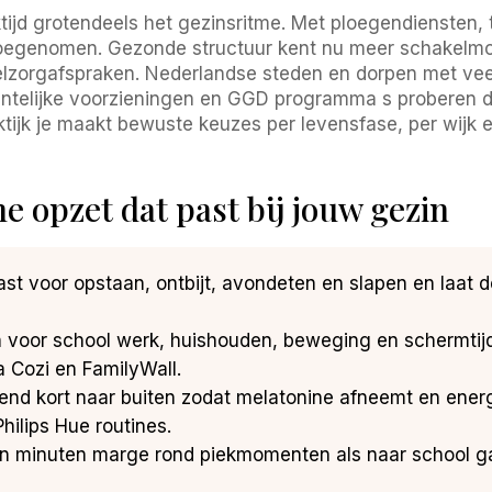
ijd grotendeels het gezinsritme. Met ploegendiensten, th
toegenomen. Gezonde structuur kent nu meer schakelmo
zorgafspraken. Nederlandse steden en dorpen met veel 
elijke voorzieningen en GGD programma s proberen dit
ktijk je maakt bewuste keuzes per levensfase, per wijk 
e opzet dat past bij jouw gezin
vast voor opstaan, ontbijt, avondeten en slapen en laat 
n voor school werk, huishouden, beweging en schermtij
a Cozi en FamilyWall.
htend kort naar buiten zodat melatonine afneemt en ene
hilips Hue routines.
ftien minuten marge rond piekmomenten als naar school 