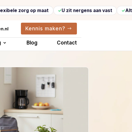
g op maat
U zit nergens aan vast
Altijd vertrou
Kennis maken?
n.nl
g
Blog
Contact