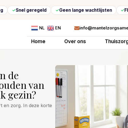
 geregeld
Geen lange wachtlijsten
Flexibele zor
info@mantelzorgsame
NL
EN

Home
Over ons
Thuiszor
in de
 houden van
k gezin?
t en zorg. In deze korte