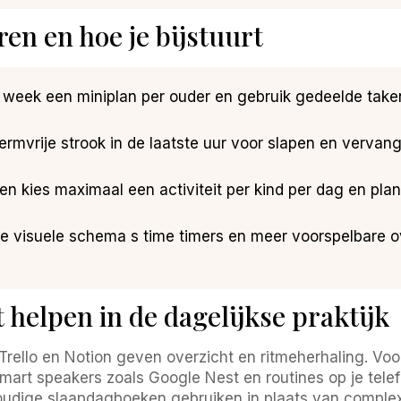
ren en hoe je bijstuurt
 week een miniplan per ouder en gebruik gedeelde takenl
ermvrije strook in de laatste uur voor slapen en vervang
 en kies maximaal een activiteit per kind per dag en p
jke visuele schema s time timers en meer voorspelbare 
 helpen in de dagelijkse praktijk
Trello en Notion geven overzicht en ritmeherhaling. Vo
Smart speakers zoals Google Nest en routines op je tel
voudige slaapdagboeken gebruiken in plaats van complexe