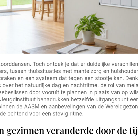
koorddansen. Toch ontdek je dat er duidelijke verschil
rs, tussen thuissituaties met mantelzorg en huishoude
praken en een systeem dat tegen een stootje kan. Denk 
 over het natuurlijke dag en nachtritme, de rol van mela
eebeslissen door vooruit te plannen in plaats van op wi
s Jeugdinstituut benadrukken hetzelfde uitgangspunt ee
en binnen de AASM en aanbevelingen van de Wereldgez
 de ochtend voor een stevig ritme.
n gezinnen veranderde door de ti