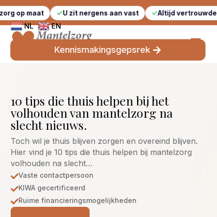
t
U zit nergens aan vast
Altijd vertrouwde gezichten
NL
EN
Kennismakingsgepsrek
10 tips die thuis helpen bij het
volhouden van mantelzorg na
slecht nieuws.
Toch wil je thuis blijven zorgen en overeind blijven.
Hier vind je 10 tips die thuis helpen bij mantelzorg
volhouden na slecht…
Vaste contactpersoon

KIWA gecertificeerd

Ruime financieringsmogelijkheden
