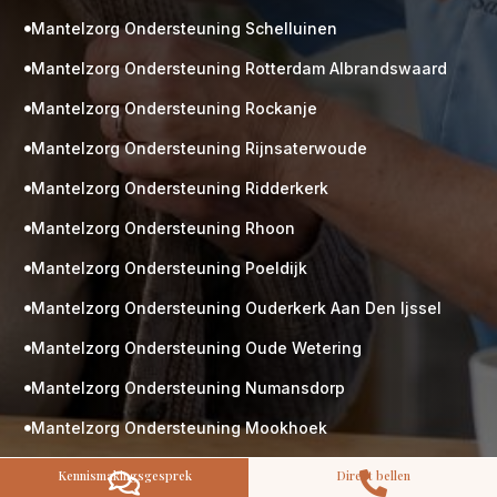
Mantelzorg Ondersteuning Schelluinen

Mantelzorg Ondersteuning Rotterdam Albrandswaard

Mantelzorg Ondersteuning Rockanje

Mantelzorg Ondersteuning Rijnsaterwoude

M
Gratis
Mantelzorg Ondersteuning Ridderkerk

kennismaking?
Mantelzorg Ondersteuning Rhoon
Neem vrijblijvend contact op!

Zorg op maat
Mantelzorg Ondersteuning Poeldijk

Persoonlijke zorgplan
Geen lange wachtlijsten
Mantelzorg Ondersteuning Ouderkerk Aan Den Ijssel

Altijd vertrouwde gezichten
Mantelzorg Ondersteuning Oude Wetering
Hoog gekwalificeerd

Mantelzorg Ondersteuning Numansdorp

Kennismakingsgesprek
Contact opnemen
Mantelzorg Ondersteuning Mookhoek

Mantelzorg Ondersteuning Maasland

Kennismakingsgesprek
Direct bellen

