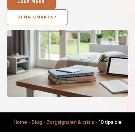
LEES MEER
KENNISMAKEN?
Home
-
Blog
-
Zorgsignalen & crisis
-
10 tips die thui