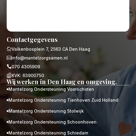
Contactgegevens

Valkenbosplein 7, 2563 CA Den Haag

info@mantelzorgsamen.nl

070 4305909

KVK: 63900750
Wij werken in Den Haag en omgeving.
Mantelzorg Ondersteuning Voorschoten

Mantelzorg Ondersteuning Tienhoven Zuid Holland

Mantelzorg Ondersteuning Stolwijk

Mantelzorg Ondersteuning Schoonhoven

Mantelzorg Ondersteuning Schiedam
