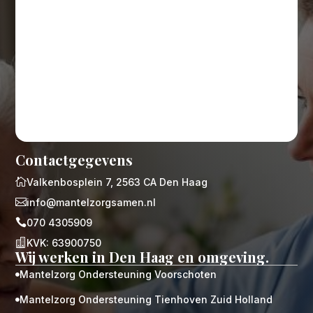
Contactgegevens

Valkenbosplein 7, 2563 CA Den Haag

info@mantelzorgsamen.nl

070 4305909

KVK: 63900750
Wij werken in Den Haag en omgeving.
Mantelzorg Ondersteuning Voorschoten

Mantelzorg Ondersteuning Tienhoven Zuid Holland
