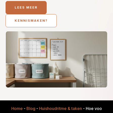
LEES MEER
KENNISMAKEN?
Home
-
Blog
-
Huishoudritme & taken
-
Hoe voorkom j