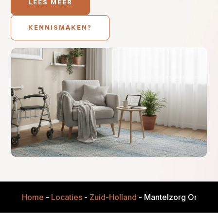
LEES MEER
KENNISMAKEN?
Home
-
Locaties
-
Zuid-Holland
-
Mantelzorg Onders