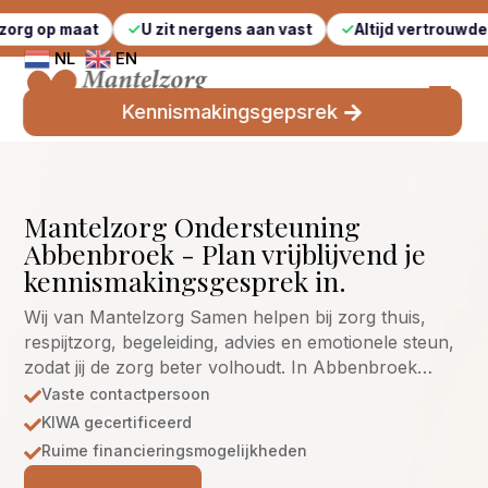
at
U zit nergens aan vast
Altijd vertrouwde gezichten
NL
EN
Kennismakingsgepsrek
Mantelzorg Ondersteuning
Abbenbroek - Plan vrijblijvend je
kennismakingsgesprek in.
Wij van Mantelzorg Samen helpen bij zorg thuis,
respijtzorg, begeleiding, advies en emotionele steun,
zodat jij de zorg beter volhoudt. In Abbenbroek…
Vaste contactpersoon

KIWA gecertificeerd

Ruime financieringsmogelijkheden
