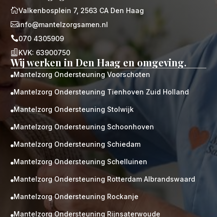

Valkenbosplein 7, 2563 CA Den Haag

info@mantelzorgsamen.nl

070 4305909

KVK: 63900750
Wij werken in Den Haag en omgeving.
Mantelzorg Ondersteuning Voorschoten

Mantelzorg Ondersteuning Tienhoven Zuid Holland

Mantelzorg Ondersteuning Stolwijk

Mantelzorg Ondersteuning Schoonhoven

Mantelzorg Ondersteuning Schiedam

Mantelzorg Ondersteuning Schelluinen

Mantelzorg Ondersteuning Rotterdam Albrandswaard

Mantelzorg Ondersteuning Rockanje

Mantelzorg Ondersteuning Rijnsaterwoude
