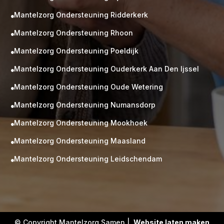
Mantelzorg Ondersteuning Ridderkerk

Mantelzorg Ondersteuning Rhoon

Mantelzorg Ondersteuning Poeldijk

Mantelzorg Ondersteuning Ouderkerk Aan Den Ijssel

Mantelzorg Ondersteuning Oude Wetering

Mantelzorg Ondersteuning Numansdorp

Mantelzorg Ondersteuning Mookhoek

M
Gratis
Mantelzorg Ondersteuning Maasland

kennismaking?
Mantelzorg Ondersteuning Leidschendam

Neem vrijblijvend contact op!
Zorg op maat
Persoonlijke zorgplan
Geen lange wachtlijsten
Altijd vertrouwde gezichten
Hoog gekwalificeerd
© Copyright Mantelzorg Samen |
Website laten maken