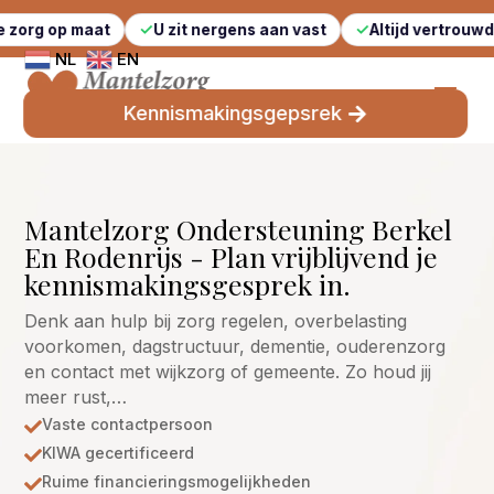
maat
U zit nergens aan vast
Altijd vertrouwde gezichte
NL
EN
Kennismakingsgepsrek
Mantelzorg Ondersteuning Berkel
En Rodenrijs - Plan vrijblijvend je
kennismakingsgesprek in.
Denk aan hulp bij zorg regelen, overbelasting
voorkomen, dagstructuur, dementie, ouderenzorg
en contact met wijkzorg of gemeente. Zo houd jij
meer rust,…
Vaste contactpersoon

KIWA gecertificeerd

Ruime financieringsmogelijkheden
