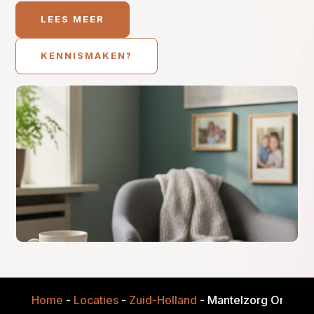
LEES MEER
KENNISMAKEN?
Home
-
Locaties
-
Zuid-Holland
-
Mantelzorg Onderst