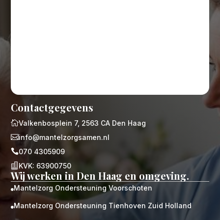
Contactgegevens

Valkenbosplein 7, 2563 CA Den Haag

info@mantelzorgsamen.nl

070 4305909

KVK: 63900750
Wij werken in Den Haag en omgeving.
Mantelzorg Ondersteuning Voorschoten

Mantelzorg Ondersteuning Tienhoven Zuid Holland
