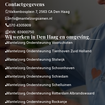
Contactgegevens

Valkenbosplein 7, 2563 CA Den Haag

info@mantelzorgsamen.nl

070 4305909

KVK: 63900750
Wij werken in Den Haag en omgeving.
Mantelzorg Ondersteuning Voorschoten

Mantelzorg Ondersteuning Tienhoven Zuid Holland

Mantelzorg Ondersteuning Stolwijk

Mantelzorg Ondersteuning Schoonhoven

Mantelzorg Ondersteuning Schiedam

Mantelzorg Ondersteuning Schelluinen

Mantelzorg Ondersteuning Rotterdam Albrandswaard

Mantelzorg Ondersteuning Rockanje
