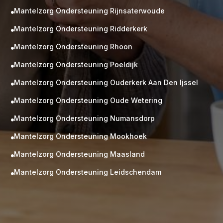
Mantelzorg Ondersteuning Rijnsaterwoude

Mantelzorg Ondersteuning Ridderkerk

Mantelzorg Ondersteuning Rhoon

Mantelzorg Ondersteuning Poeldijk

Mantelzorg Ondersteuning Ouderkerk Aan Den Ijssel

Mantelzorg Ondersteuning Oude Wetering

Mantelzorg Ondersteuning Numansdorp

Mantelzorg Ondersteuning Mookhoek

M
Gratis
Mantelzorg Ondersteuning Maasland

kennismaking?
Mantelzorg Ondersteuning Leidschendam

Neem vrijblijvend contact op!
Zorg op maat
Persoonlijke zorgplan
Geen lange wachtlijsten
Altijd vertrouwde gezichten