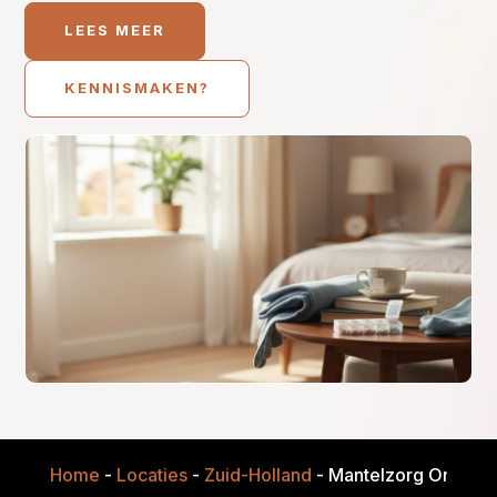
LEES MEER
KENNISMAKEN?
Home
-
Locaties
-
Zuid-Holland
-
Mantelzorg Onderst