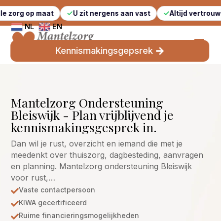
 maat
U zit nergens aan vast
Altijd vertrouwde gezich
NL
EN
Kennismakingsgepsrek
Mantelzorg Ondersteuning
Bleiswijk - Plan vrijblijvend je
kennismakingsgesprek in.
Dan wil je rust, overzicht en iemand die met je
meedenkt over thuiszorg, dagbesteding, aanvragen
en planning. Mantelzorg ondersteuning Bleiswijk
voor rust,…
Vaste contactpersoon

KIWA gecertificeerd

Ruime financieringsmogelijkheden
