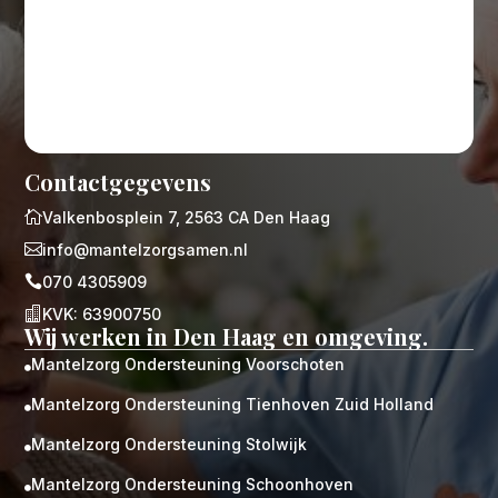
Contactgegevens

Valkenbosplein 7, 2563 CA Den Haag

info@mantelzorgsamen.nl

070 4305909

KVK: 63900750
Wij werken in Den Haag en omgeving.
Mantelzorg Ondersteuning Voorschoten

Mantelzorg Ondersteuning Tienhoven Zuid Holland

Mantelzorg Ondersteuning Stolwijk

Mantelzorg Ondersteuning Schoonhoven
