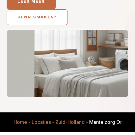
LEES MEER
KENNISMAKEN?
Home
-
Locaties
-
Zuid-Holland
-
Mantelzorg Onders