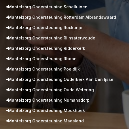
Mantelzorg Ondersteuning Schelluinen

Mantelzorg Ondersteuning Rotterdam Albrandswaard

Mantelzorg Ondersteuning Rockanje

Mantelzorg Ondersteuning Rijnsaterwoude

Mantelzorg Ondersteuning Ridderkerk

Mantelzorg Ondersteuning Rhoon

Mantelzorg Ondersteuning Poeldijk

Mantelzorg Ondersteuning Ouderkerk Aan Den Ijssel

Mantelzorg Ondersteuning Oude Wetering

Mantelzorg Ondersteuning Numansdorp

Mantelzorg Ondersteuning Mookhoek

M
Gratis
Mantelzorg Ondersteuning Maasland

kennismaking?