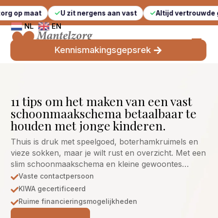
U zit nergens aan vast
Altijd vertrouwde gezichten
NL
EN
Kennismakingsgepsrek
11 tips om het maken van een vast
schoonmaakschema betaalbaar te
houden met jonge kinderen.
Thuis is druk met speelgoed, boterhamkruimels en
vieze sokken, maar je wilt rust en overzicht. Met een
slim schoonmaakschema en kleine gewoontes…
Vaste contactpersoon

KIWA gecertificeerd

Ruime financieringsmogelijkheden
