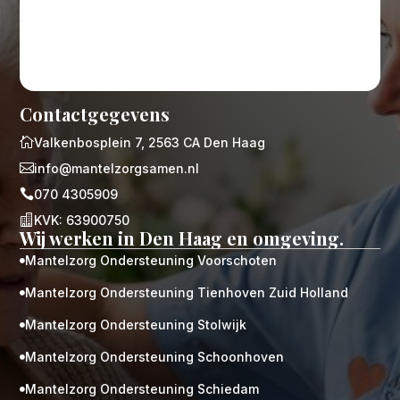
Contactgegevens

Valkenbosplein 7, 2563 CA Den Haag

info@mantelzorgsamen.nl

070 4305909

KVK: 63900750
Wij werken in Den Haag en omgeving.
Mantelzorg Ondersteuning Voorschoten

Mantelzorg Ondersteuning Tienhoven Zuid Holland

Mantelzorg Ondersteuning Stolwijk

Mantelzorg Ondersteuning Schoonhoven

Mantelzorg Ondersteuning Schiedam
