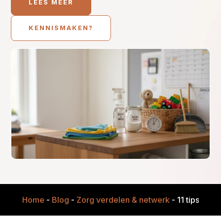
LEES MEER
KENNISMAKEN?
Home
-
Blog
-
Zorg verdelen & netwerk
-
11 tips om 