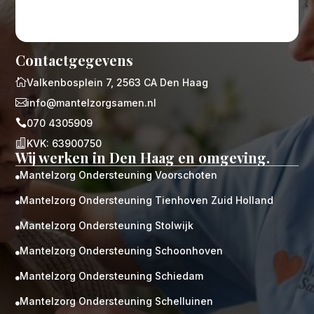
Contactgegevens

Valkenbosplein 7, 2563 CA Den Haag

info@mantelzorgsamen.nl

070 4305909

KVK: 63900750
Wij werken in Den Haag en omgeving.
Mantelzorg Ondersteuning Voorschoten

Mantelzorg Ondersteuning Tienhoven Zuid Holland

Mantelzorg Ondersteuning Stolwijk

Mantelzorg Ondersteuning Schoonhoven

Mantelzorg Ondersteuning Schiedam

Mantelzorg Ondersteuning Schelluinen
