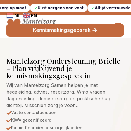
t
U zit nergens aan vast
Altijd vertrouwde gezichten
NL
EN
Kennismakingsgepsrek
Mantelzorg Ondersteuning Brielle
- Plan vrijblijvend je
kennismakingsgesprek in.
Wij van Mantelzorg Samen helpen je met
begeleiding, advies, respijtzorg, Wmo vragen,
dagbesteding, dementiezorg en praktische hulp
dichtbij. Misschien zorg je voor…
Vaste contactpersoon

KIWA gecertificeerd

Ruime financieringsmogelijkheden
