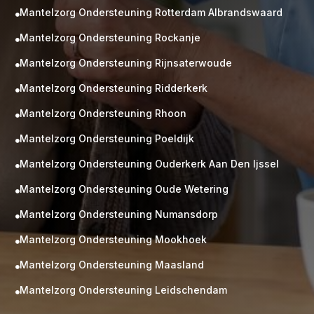
Mantelzorg Ondersteuning Rotterdam Albrandswaard

Mantelzorg Ondersteuning Rockanje

Mantelzorg Ondersteuning Rijnsaterwoude

Mantelzorg Ondersteuning Ridderkerk

Mantelzorg Ondersteuning Rhoon

Mantelzorg Ondersteuning Poeldijk

Mantelzorg Ondersteuning Ouderkerk Aan Den Ijssel

Mantelzorg Ondersteuning Oude Wetering

Mantelzorg Ondersteuning Numansdorp

Mantelzorg Ondersteuning Mookhoek

M
Gratis
Mantelzorg Ondersteuning Maasland

kennismaking?
Mantelzorg Ondersteuning Leidschendam

Neem vrijblijvend contact op!
Zorg op maat