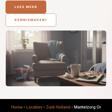
LEES MEER
KENNISMAKEN?
Home
-
Locaties
-
Zuid-Holland
-
Mantelzorg Onderste