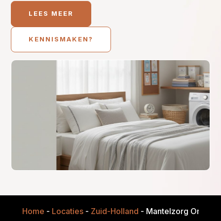
LEES MEER
KENNISMAKEN?
Home
-
Locaties
-
Zuid-Holland
-
Mantelzorg Onderst