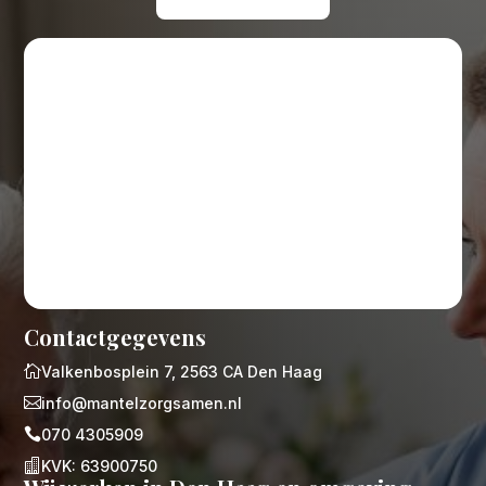
Contactgegevens

Valkenbosplein 7, 2563 CA Den Haag

info@mantelzorgsamen.nl

070 4305909

KVK: 63900750