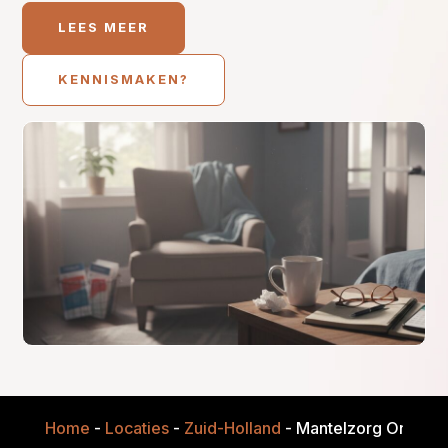
LEES MEER
KENNISMAKEN?
Home
-
Locaties
-
Zuid-Holland
-
Mantelzorg Onderst