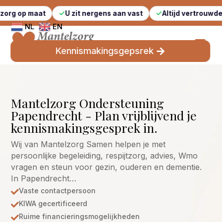
at
U zit nergens aan vast
Altijd vertrouwde gezichten
NL
EN
Kennismakingsgepsrek
Mantelzorg Ondersteuning
Papendrecht - Plan vrijblijvend je
kennismakingsgesprek in.
Wij van Mantelzorg Samen helpen je met
persoonlijke begeleiding, respijtzorg, advies, Wmo
vragen en steun voor gezin, ouderen en dementie.
In Papendrecht…
Vaste contactpersoon

KIWA gecertificeerd

Ruime financieringsmogelijkheden
