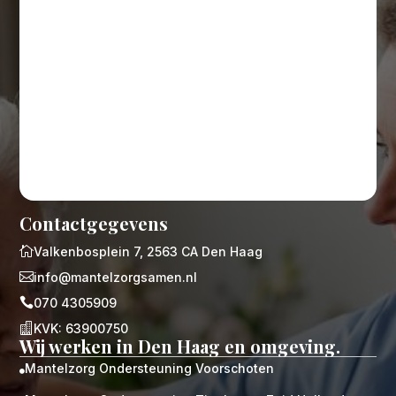
Contactgegevens

Valkenbosplein 7, 2563 CA Den Haag

info@mantelzorgsamen.nl

070 4305909

KVK: 63900750
Wij werken in Den Haag en omgeving.
Mantelzorg Ondersteuning Voorschoten
