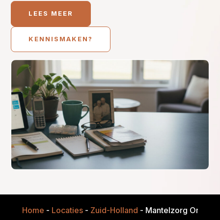
LEES MEER
KENNISMAKEN?
Home
-
Locaties
-
Zuid-Holland
-
Mantelzorg Onderst