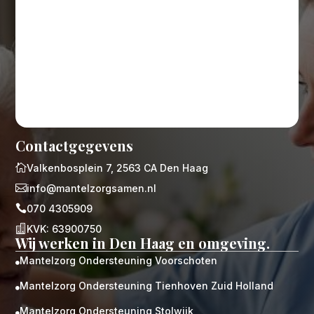
Contactgegevens

Valkenbosplein 7, 2563 CA Den Haag

info@mantelzorgsamen.nl

070 4305909

KVK: 63900750
Wij werken in Den Haag en omgeving.
Mantelzorg Ondersteuning Voorschoten

Mantelzorg Ondersteuning Tienhoven Zuid Holland

Mantelzorg Ondersteuning Stolwijk
