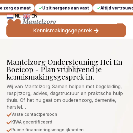
maat
U zit nergens aan vast
Altijd vertrouwde gezicht
NL
EN
Kennismakingsgepsrek
Mantelzorg Ondersteuning Hei En
Boeicop - Plan vrijblijvend je
kennismakingsgesprek in.
Wij van Mantelzorg Samen helpen met begeleiding,
respijtzorg, advies, dagstructuur en praktische hulp
thuis. Of het nu gaat om ouderenzorg, dementie,
herstel…
Vaste contactpersoon

KIWA gecertificeerd

Ruime financieringsmogelijkheden
