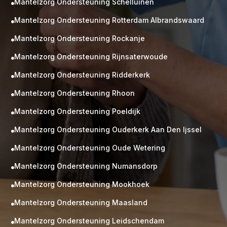
Mantelzorg Ondersteuning Schelluinen

Mantelzorg Ondersteuning Rotterdam Albrandswaard

Mantelzorg Ondersteuning Rockanje

Mantelzorg Ondersteuning Rijnsaterwoude

Mantelzorg Ondersteuning Ridderkerk

Mantelzorg Ondersteuning Rhoon

Mantelzorg Ondersteuning Poeldijk

Mantelzorg Ondersteuning Ouderkerk Aan Den Ijssel

Mantelzorg Ondersteuning Oude Wetering

Mantelzorg Ondersteuning Numansdorp

Mantelzorg Ondersteuning Mookhoek

M
Gratis
Mantelzorg Ondersteuning Maasland

kennismaking?
Mantelzorg Ondersteuning Leidschendam

Neem vrijblijvend contact op!