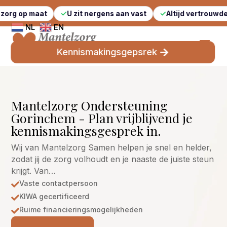
at
U zit nergens aan vast
Altijd vertrouwde gezichten
NL
EN
Kennismakingsgepsrek
Mantelzorg Ondersteuning
Gorinchem - Plan vrijblijvend je
kennismakingsgesprek in.
Wij van Mantelzorg Samen helpen je snel en helder,
zodat jij de zorg volhoudt en je naaste de juiste steun
krijgt. Van…
Vaste contactpersoon

KIWA gecertificeerd

Ruime financieringsmogelijkheden
