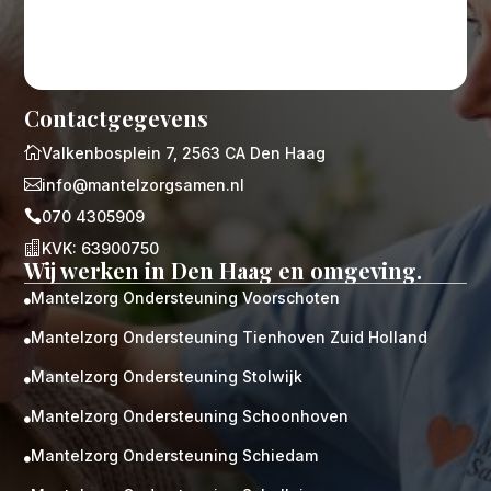
Contactgegevens

Valkenbosplein 7, 2563 CA Den Haag

info@mantelzorgsamen.nl

070 4305909

KVK: 63900750
Wij werken in Den Haag en omgeving.
Mantelzorg Ondersteuning Voorschoten

Mantelzorg Ondersteuning Tienhoven Zuid Holland

Mantelzorg Ondersteuning Stolwijk

Mantelzorg Ondersteuning Schoonhoven

Mantelzorg Ondersteuning Schiedam
