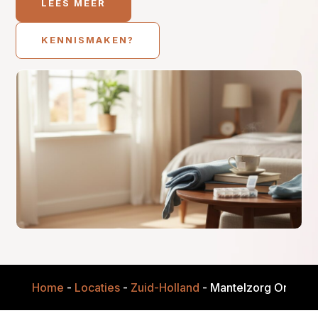
LEES MEER
KENNISMAKEN?
Home
-
Locaties
-
Zuid-Holland
-
Mantelzorg Onders