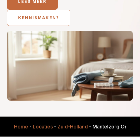
LEES MEER
KENNISMAKEN?
Home
-
Locaties
-
Zuid-Holland
-
Mantelzorg Onderst