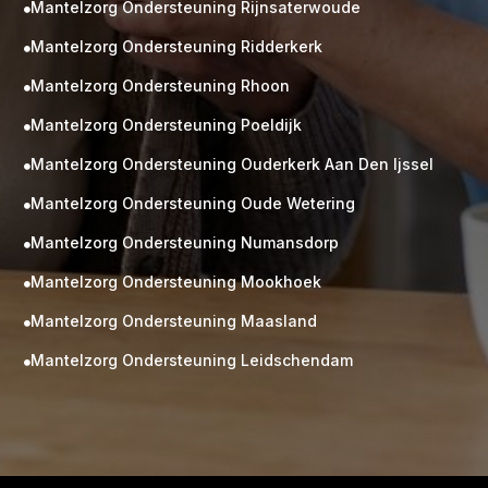
Mantelzorg Ondersteuning Rijnsaterwoude

Mantelzorg Ondersteuning Ridderkerk

Mantelzorg Ondersteuning Rhoon

Mantelzorg Ondersteuning Poeldijk

Mantelzorg Ondersteuning Ouderkerk Aan Den Ijssel

Mantelzorg Ondersteuning Oude Wetering

Mantelzorg Ondersteuning Numansdorp

Mantelzorg Ondersteuning Mookhoek

M
Gratis
Mantelzorg Ondersteuning Maasland

kennismaking?
Mantelzorg Ondersteuning Leidschendam

Neem vrijblijvend contact op!
Zorg op maat
Persoonlijke zorgplan
Geen lange wachtlijsten
Altijd vertrouwde gezichten