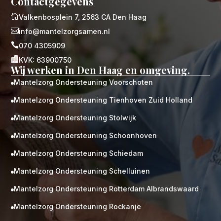
Contactgegevens

Valkenbosplein 7, 2563 CA Den Haag

info@mantelzorgsamen.nl

070 4305909

KVK: 63900750
Wij werken in Den Haag en omgeving.
Mantelzorg Ondersteuning Voorschoten

Mantelzorg Ondersteuning Tienhoven Zuid Holland

Mantelzorg Ondersteuning Stolwijk

Mantelzorg Ondersteuning Schoonhoven

Mantelzorg Ondersteuning Schiedam

Mantelzorg Ondersteuning Schelluinen

Mantelzorg Ondersteuning Rotterdam Albrandswaard

Mantelzorg Ondersteuning Rockanje
