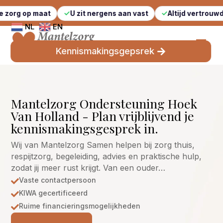
aat
U zit nergens aan vast
Altijd vertrouwde gezichte
NL
EN
Kennismakingsgepsrek
Mantelzorg Ondersteuning Hoek
Van Holland - Plan vrijblijvend je
kennismakingsgesprek in.
Wij van Mantelzorg Samen helpen bij zorg thuis,
respijtzorg, begeleiding, advies en praktische hulp,
zodat jij meer rust krijgt. Van een ouder…
Vaste contactpersoon

KIWA gecertificeerd

Ruime financieringsmogelijkheden
