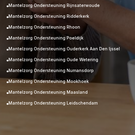
Mantelzorg Ondersteuning Rijnsaterwoude

Mantelzorg Ondersteuning Ridderkerk

Mantelzorg Ondersteuning Rhoon

Mantelzorg Ondersteuning Poeldijk

Mantelzorg Ondersteuning Ouderkerk Aan Den Ijssel

Mantelzorg Ondersteuning Oude Wetering

Mantelzorg Ondersteuning Numansdorp

Mantelzorg Ondersteuning Mookhoek

M
Gratis
Mantelzorg Ondersteuning Maasland

kennismaking?
Mantelzorg Ondersteuning Leidschendam

Neem vrijblijvend contact op!
Zorg op maat
Persoonlijke zorgplan
Geen lange wachtlijsten
Altijd vertrouwde gezichten