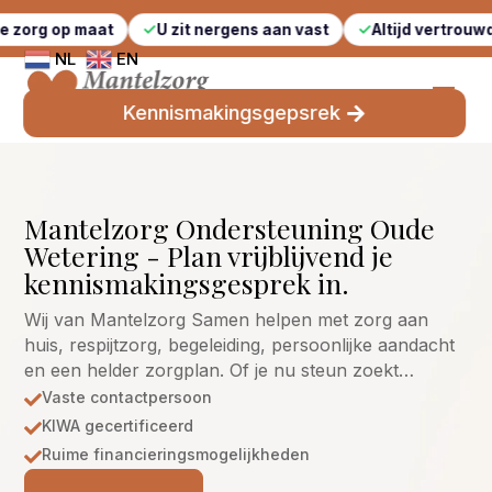
maat
U zit nergens aan vast
Altijd vertrouwde gezicht
NL
EN
Kennismakingsgepsrek
Mantelzorg Ondersteuning Oude
Wetering - Plan vrijblijvend je
kennismakingsgesprek in.
Wij van Mantelzorg Samen helpen met zorg aan
huis, respijtzorg, begeleiding, persoonlijke aandacht
en een helder zorgplan. Of je nu steun zoekt…
Vaste contactpersoon

KIWA gecertificeerd

Ruime financieringsmogelijkheden
