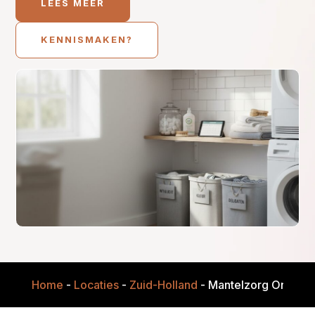
LEES MEER
KENNISMAKEN?
Home
-
Locaties
-
Zuid-Holland
-
Mantelzorg Onderst