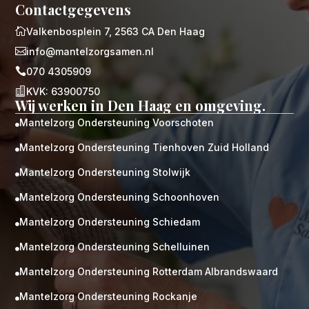
Contactgegevens

Valkenbosplein 7, 2563 CA Den Haag

info@mantelzorgsamen.nl

070 4305909

KVK: 63900750
Wij werken in Den Haag en omgeving.
Mantelzorg Ondersteuning Voorschoten

Mantelzorg Ondersteuning Tienhoven Zuid Holland

Mantelzorg Ondersteuning Stolwijk

Mantelzorg Ondersteuning Schoonhoven

Mantelzorg Ondersteuning Schiedam

Mantelzorg Ondersteuning Schelluinen

Mantelzorg Ondersteuning Rotterdam Albrandswaard

Mantelzorg Ondersteuning Rockanje
