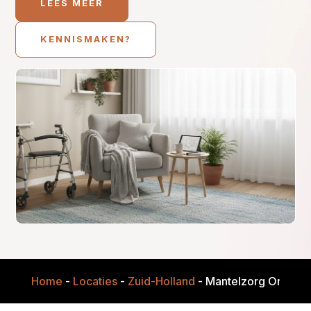
LEES MEER
KENNISMAKEN?
Home
-
Locaties
-
Zuid-Holland
-
Mantelzorg Onderst