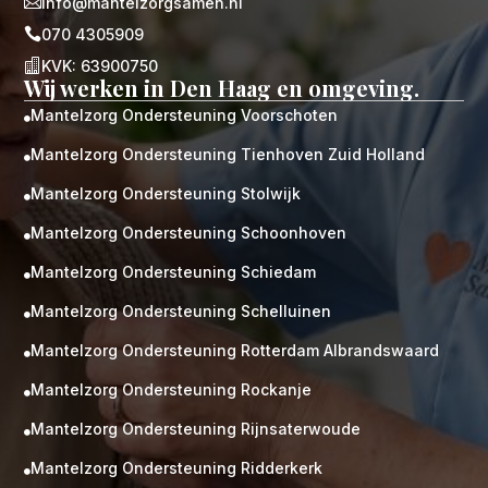

info@mantelzorgsamen.nl

070 4305909

KVK: 63900750
Wij werken in Den Haag en omgeving.
Mantelzorg Ondersteuning Voorschoten

Mantelzorg Ondersteuning Tienhoven Zuid Holland

Mantelzorg Ondersteuning Stolwijk

Mantelzorg Ondersteuning Schoonhoven

Mantelzorg Ondersteuning Schiedam

Mantelzorg Ondersteuning Schelluinen

Mantelzorg Ondersteuning Rotterdam Albrandswaard

Mantelzorg Ondersteuning Rockanje

Mantelzorg Ondersteuning Rijnsaterwoude

Mantelzorg Ondersteuning Ridderkerk
