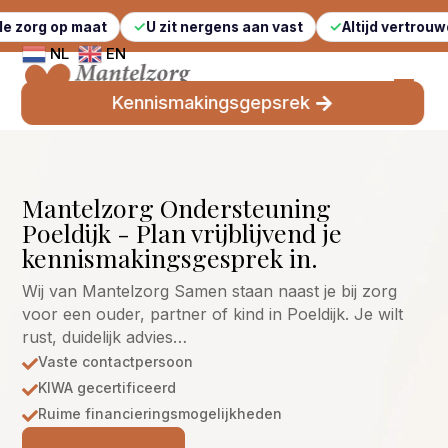
maat
U zit nergens aan vast
Altijd vertrouwde gezicht
NL
EN
Kennismakingsgepsrek
Mantelzorg Ondersteuning
Poeldijk - Plan vrijblijvend je
kennismakingsgesprek in.
Wij van Mantelzorg Samen staan naast je bij zorg
voor een ouder, partner of kind in Poeldijk. Je wilt
rust, duidelijk advies…
Vaste contactpersoon

KIWA gecertificeerd

Ruime financieringsmogelijkheden
