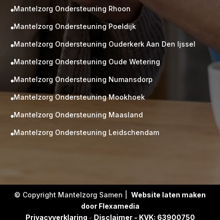
Mantelzorg Ondersteuning Rhoon

Mantelzorg Ondersteuning Poeldijk

Mantelzorg Ondersteuning Ouderkerk Aan Den Ijssel

Mantelzorg Ondersteuning Oude Wetering

Mantelzorg Ondersteuning Numansdorp

Mantelzorg Ondersteuning Mookhoek

M
Gratis
Mantelzorg Ondersteuning Maasland

kennismaking?
Mantelzorg Ondersteuning Leidschendam

Neem vrijblijvend contact op!
Zorg op maat
Persoonlijke zorgplan
Geen lange wachtlijsten
Altijd vertrouwde gezichten
Hoog gekwalificeerd
© Copyright Mantelzorg Samen |
Website laten maken
door Flexamedia
Kennismakingsgesprek
Privacyverklaring
-
Disclaimer - KVK: 63900750