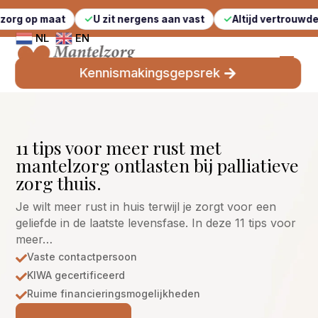
aat
U zit nergens aan vast
Altijd vertrouwde gezichte
NL
EN
Kennismakingsgepsrek
11 tips voor meer rust met
mantelzorg ontlasten bij palliatieve
zorg thuis.
Je wilt meer rust in huis terwijl je zorgt voor een
geliefde in de laatste levensfase. In deze 11 tips voor
meer…
Vaste contactpersoon

KIWA gecertificeerd

Ruime financieringsmogelijkheden
