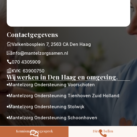
Contactgegevens

Valkenbosplein 7, 2563 CA Den Haag
M
Gratis

info@mantelzorgsamen.nl
kennismaking?

070 4305909
Neem vrijblijvend contact op!

KVK: 63900750
Zorg op maat
Wij werken in Den Haag en omgeving.
Persoonlijke zorgplan
Geen lange wachtlijsten
Mantelzorg Ondersteuning Voorschoten

Altijd vertrouwde gezichten
Mantelzorg Ondersteuning Tienhoven Zuid Holland
Hoog gekwalificeerd

Mantelzorg Ondersteuning Stolwijk

Kennismakingsgesprek
Contact opnemen
Mantelzorg Ondersteuning Schoonhoven

Mantelzorg Ondersteuning Schiedam

Kennismakingsgesprek
Direct bellen

