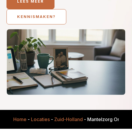
LEES MEER
KENNISMAKEN?
Home
-
Locaties
-
Zuid-Holland
-
Mantelzorg Onders