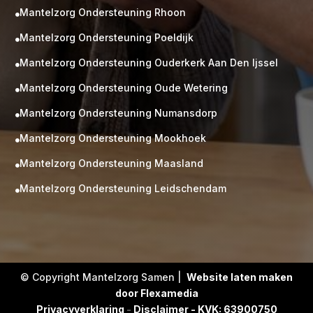
Mantelzorg Ondersteuning Rhoon

Mantelzorg Ondersteuning Poeldijk

Mantelzorg Ondersteuning Ouderkerk Aan Den Ijssel

Mantelzorg Ondersteuning Oude Wetering

Mantelzorg Ondersteuning Numansdorp

Mantelzorg Ondersteuning Mookhoek

M
Gratis
Mantelzorg Ondersteuning Maasland

kennismaking?
Mantelzorg Ondersteuning Leidschendam

Neem vrijblijvend contact op!
Zorg op maat
Persoonlijke zorgplan
Geen lange wachtlijsten
Altijd vertrouwde gezichten
Hoog gekwalificeerd
© Copyright Mantelzorg Samen |
Website laten maken
door Flexamedia
Kennismakingsgesprek
Privacyverklaring
-
Disclaimer - KVK: 63900750