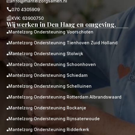

info@mantelzorgsamen.nl

070 4305909

KVK: 63900750
Wij werken in Den Haag en omgeving.
Mantelzorg Ondersteuning Voorschoten

Mantelzorg Ondersteuning Tienhoven Zuid Holland

Mantelzorg Ondersteuning Stolwijk

Mantelzorg Ondersteuning Schoonhoven

Mantelzorg Ondersteuning Schiedam

Mantelzorg Ondersteuning Schelluinen

Mantelzorg Ondersteuning Rotterdam Albrandswaard

Mantelzorg Ondersteuning Rockanje

Mantelzorg Ondersteuning Rijnsaterwoude

Mantelzorg Ondersteuning Ridderkerk
