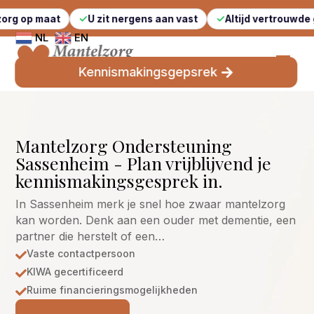
t
U zit nergens aan vast
Altijd vertrouwde gezichten
NL
EN
Kennismakingsgepsrek
Mantelzorg Ondersteuning
Sassenheim - Plan vrijblijvend je
kennismakingsgesprek in.
In Sassenheim merk je snel hoe zwaar mantelzorg
kan worden. Denk aan een ouder met dementie, een
partner die herstelt of een…
Vaste contactpersoon

KIWA gecertificeerd

Ruime financieringsmogelijkheden
