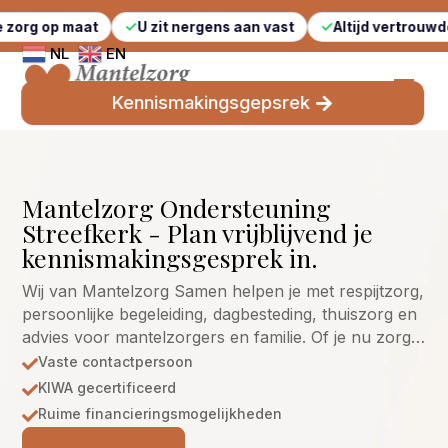
maat
U zit nergens aan vast
Altijd vertrouwde gezichte
NL
EN
Kennismakingsgepsrek
Mantelzorg Ondersteuning
Streefkerk - Plan vrijblijvend je
kennismakingsgesprek in.
Wij van Mantelzorg Samen helpen je met respijtzorg,
persoonlijke begeleiding, dagbesteding, thuiszorg en
advies voor mantelzorgers en familie. Of je nu zorg…
Vaste contactpersoon

KIWA gecertificeerd

Ruime financieringsmogelijkheden
