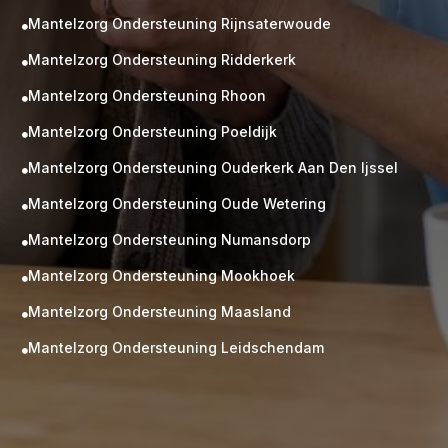
Mantelzorg Ondersteuning Rijnsaterwoude

Mantelzorg Ondersteuning Ridderkerk

Mantelzorg Ondersteuning Rhoon

Mantelzorg Ondersteuning Poeldijk

Mantelzorg Ondersteuning Ouderkerk Aan Den Ijssel

Mantelzorg Ondersteuning Oude Wetering

Mantelzorg Ondersteuning Numansdorp

Mantelzorg Ondersteuning Mookhoek

M
Gratis
Mantelzorg Ondersteuning Maasland

kennismaking?
Mantelzorg Ondersteuning Leidschendam

Neem vrijblijvend contact op!
Zorg op maat
Persoonlijke zorgplan
Geen lange wachtlijsten
Altijd vertrouwde gezichten