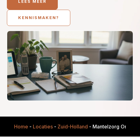
LEES MEER
KENNISMAKEN?
Home
-
Locaties
-
Zuid-Holland
-
Mantelzorg Onderst