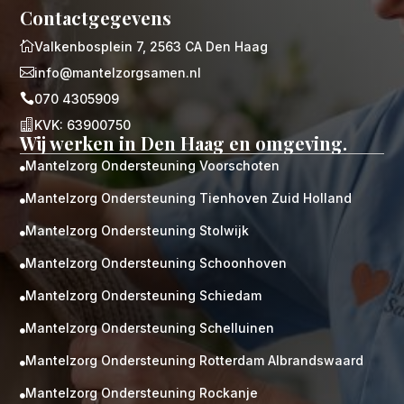
Contactgegevens

Valkenbosplein 7, 2563 CA Den Haag

info@mantelzorgsamen.nl

070 4305909

KVK: 63900750
Wij werken in Den Haag en omgeving.
Mantelzorg Ondersteuning Voorschoten

Mantelzorg Ondersteuning Tienhoven Zuid Holland

Mantelzorg Ondersteuning Stolwijk

Mantelzorg Ondersteuning Schoonhoven

Mantelzorg Ondersteuning Schiedam

Mantelzorg Ondersteuning Schelluinen

Mantelzorg Ondersteuning Rotterdam Albrandswaard

Mantelzorg Ondersteuning Rockanje
