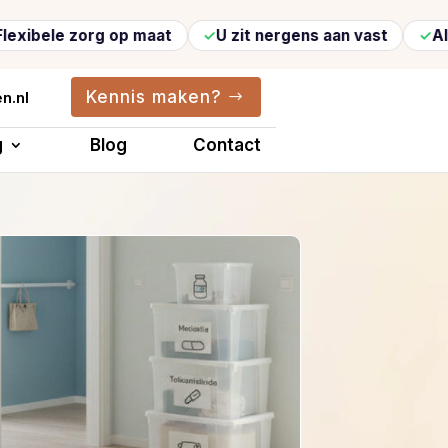
e zorg op maat
U zit nergens aan vast
Altijd ve
Kennis maken?
n.nl
g
Blog
Contact