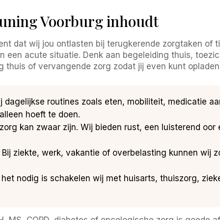
uning Voorburg inhoudt
 dat wij jou ontlasten bij terugkerende zorgtaken of t
in een acute situatie. Denk aan begeleiding thuis, toezich
rg thuis of vervangende zorg zodat jij even kunt opladen
j dagelijkse routines zoals eten, mobiliteit, medicatie a
 alleen hoeft te doen.
org kan zwaar zijn. Wij bieden rust, een luisterend oor
Bij ziekte, werk, vakantie of overbelasting kunnen wij zo
 het nodig is schakelen wij met huisarts, thuiszorg, zi
AH, MS, COPD, diabetes of oncologische zorg is goede 