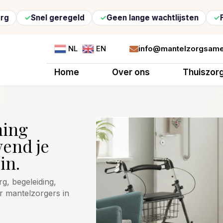
Snel geregeld
Geen lange wachtlijsten
Flexibel
info@mantelzorgsame
NL
EN

Home
Over ons
Thuiszor
ning
vend je
in.
g, begeleiding,
r mantelzorgers in