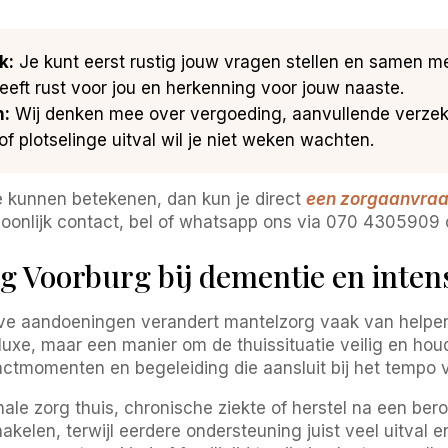
k:
Je kunt eerst rustig jouw vragen stellen en samen me
eft rust voor jou en herkenning voor jouw naaste.
n:
Wij denken mee over vergoeding, aanvullende verzek
of plotselinge uitval wil je niet weken wachten.
ie kunnen betekenen, dan kun je direct
een zorgaanvraag
ersoonlijk contact, bel of whatsapp ons via 070 4305909
 Voorburg bij dementie en intens
eve aandoeningen verandert mantelzorg vaak van helpen n
xe, maar een manier om de thuissituatie veilig en houd
tactmomenten en begeleiding die aansluit bij het tempo 
ale zorg thuis, chronische ziekte of herstel na een beroe
akelen, terwijl eerdere ondersteuning juist veel uitval 