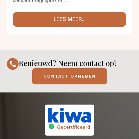
keukentafelgesprek en...
LEES MEER...
Benieuwd? Neem contact op!

CONTACT OPNEMEN
Gecertificeerd