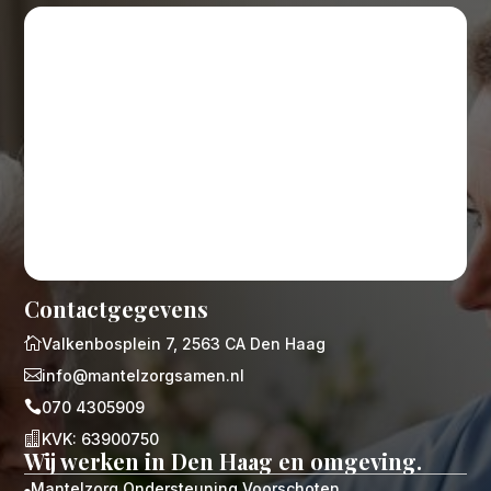
Contactgegevens

Valkenbosplein 7, 2563 CA Den Haag

info@mantelzorgsamen.nl

070 4305909

KVK: 63900750
Wij werken in Den Haag en omgeving.
Mantelzorg Ondersteuning Voorschoten