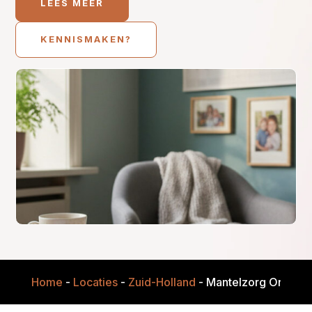
LEES MEER
KENNISMAKEN?
Home
-
Locaties
-
Zuid-Holland
-
Mantelzorg Onders