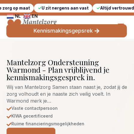
maat
U zit nergens aan vast
Altijd vertrouwde gezichte
NL
EN
Kennismakingsgepsrek
Mantelzorg Ondersteuning
Warmond - Plan vrijblijvend je
kennismakingsgesprek in.
Wij van Mantelzorg Samen staan naast je, zodat jij de
zorg volhoudt en je naaste zich veilig voelt. In
Warmond merk je…
Vaste contactpersoon

KIWA gecertificeerd

Ruime financieringsmogelijkheden
