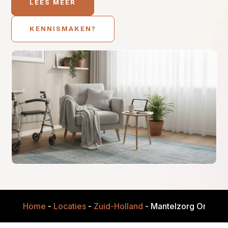
LEES MEER
KENNISMAKEN?
Home
-
Locaties
-
Zuid-Holland
-
Mantelzorg Onders