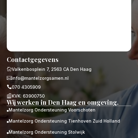
Contactgegevens

Valkenbosplein 7, 2563 CA Den Haag

info@mantelzorgsamen.nl

070 4305909

KVK: 63900750
Wij werken in Den Haag en omgeving.
Mantelzorg Ondersteuning Voorschoten

Mantelzorg Ondersteuning Tienhoven Zuid Holland

Mantelzorg Ondersteuning Stolwijk
