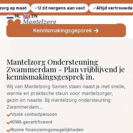
t
U zit nergens aan vast
Altijd vertrouwde gezichten
NL
EN
Kennismakingsgepsrek
Mantelzorg Ondersteuning
Zwammerdam - Plan vrijblijvend je
kennismakingsgesprek in.
Wij van Mantelzorg Samen staan naast je met snelle,
warme en praktische steun voor mantelzorger,
gezin en naaste. Bij mantelzorg ondersteuning
Zwammerdam…
Vaste contactpersoon

KIWA gecertificeerd

Ruime financieringsmogelijkheden
