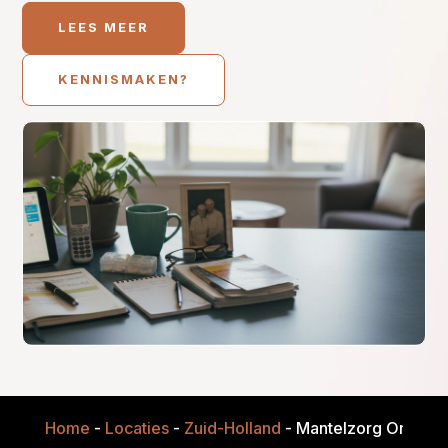
LEES MEER
KENNISMAKEN?
Home
-
Locaties
-
Zuid-Holland
-
Mantelzorg Onder