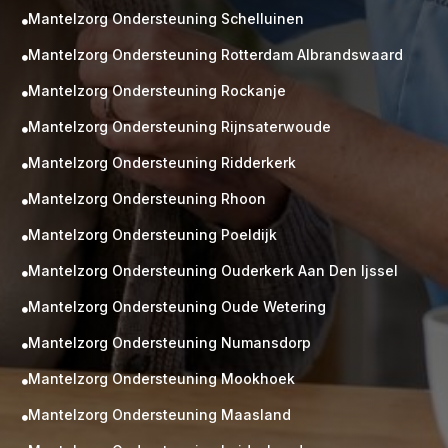
Mantelzorg Ondersteuning Schelluinen

Mantelzorg Ondersteuning Rotterdam Albrandswaard

Mantelzorg Ondersteuning Rockanje

Mantelzorg Ondersteuning Rijnsaterwoude

Mantelzorg Ondersteuning Ridderkerk

Mantelzorg Ondersteuning Rhoon

Mantelzorg Ondersteuning Poeldijk

Mantelzorg Ondersteuning Ouderkerk Aan Den Ijssel

Mantelzorg Ondersteuning Oude Wetering

Mantelzorg Ondersteuning Numansdorp

Mantelzorg Ondersteuning Mookhoek

M
Gratis
Mantelzorg Ondersteuning Maasland

kennismaking?