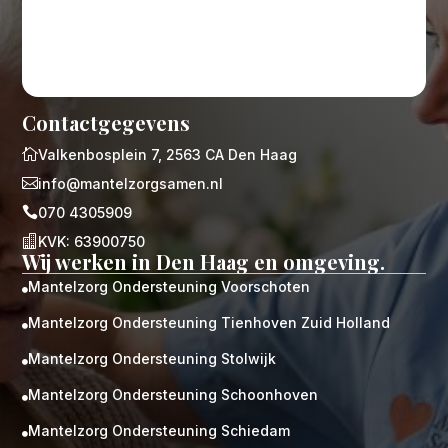
Contactgegevens

Valkenbosplein 7, 2563 CA Den Haag

info@mantelzorgsamen.nl

070 4305909

KVK: 63900750
Wij werken in Den Haag en omgeving.
Mantelzorg Ondersteuning Voorschoten

Mantelzorg Ondersteuning Tienhoven Zuid Holland

Mantelzorg Ondersteuning Stolwijk

Mantelzorg Ondersteuning Schoonhoven

Mantelzorg Ondersteuning Schiedam
