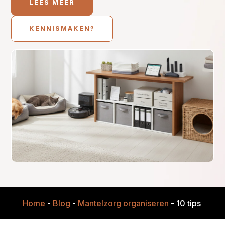
LEES MEER
KENNISMAKEN?
Home
-
Blog
-
Mantelzorg organiseren
-
10 tips die 