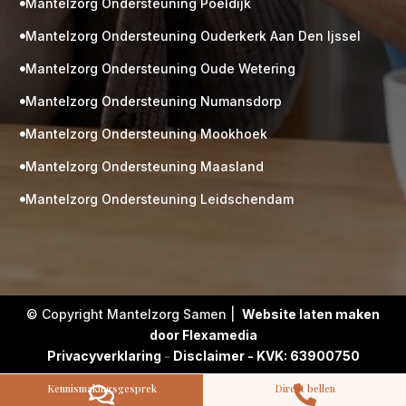
Mantelzorg Ondersteuning Poeldijk

Mantelzorg Ondersteuning Ouderkerk Aan Den Ijssel

Mantelzorg Ondersteuning Oude Wetering

Mantelzorg Ondersteuning Numansdorp

Mantelzorg Ondersteuning Mookhoek

M
Gratis
kennismaking?
Mantelzorg Ondersteuning Maasland

Neem vrijblijvend contact op!
Mantelzorg Ondersteuning Leidschendam

Zorg op maat
Persoonlijke zorgplan
Geen lange wachtlijsten
Altijd vertrouwde gezichten
Hoog gekwalificeerd
© Copyright Mantelzorg Samen |
Website laten maken
Kennismakingsgesprek
door Flexamedia
Contact opnemen
Privacyverklaring
-
Disclaimer - KVK: 63900750
Kennismakingsgesprek
Direct bellen

