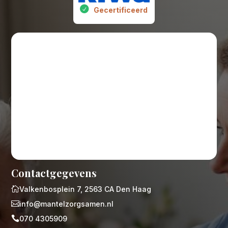
Gecertificeerd
Contactgegevens

Valkenbosplein 7, 2563 CA Den Haag

info@mantelzorgsamen.nl

070 4305909