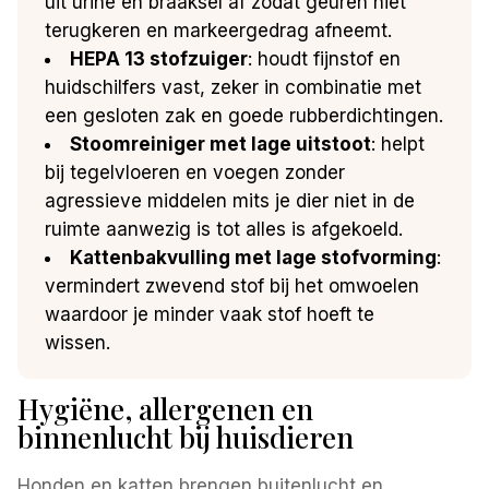
uit urine en braaksel af zodat geuren niet
terugkeren en markeergedrag afneemt.
HEPA 13 stofzuiger
: houdt fijnstof en
huidschilfers vast, zeker in combinatie met
een gesloten zak en goede rubberdichtingen.
Stoomreiniger met lage uitstoot
: helpt
bij tegelvloeren en voegen zonder
agressieve middelen mits je dier niet in de
ruimte aanwezig is tot alles is afgekoeld.
Kattenbakvulling met lage stofvorming
:
vermindert zwevend stof bij het omwoelen
waardoor je minder vaak stof hoeft te
wissen.
Hygiëne, allergenen en
binnenlucht bij huisdieren
Honden en katten brengen buitenlucht en