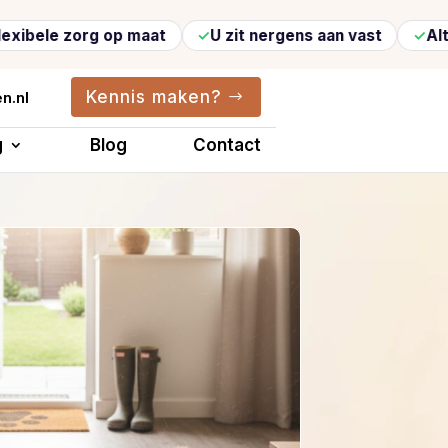
org op maat
U zit nergens aan vast
Altijd vertr
Kennis maken?
n.nl
g
Blog
Contact