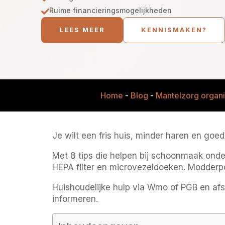
Ruime financieringsmogelijkheden

LEES MEER
KENNISMAKEN?
Home
-
Blog
-
Mantelzorg organ
Je wilt een fris huis, minder haren en goe
Met 8 tips die helpen bij schoonmaak onde
HEPA filter en microvezeldoeken. Modderpot
Huishoudelijke hulp via Wmo of PGB en a
informeren.