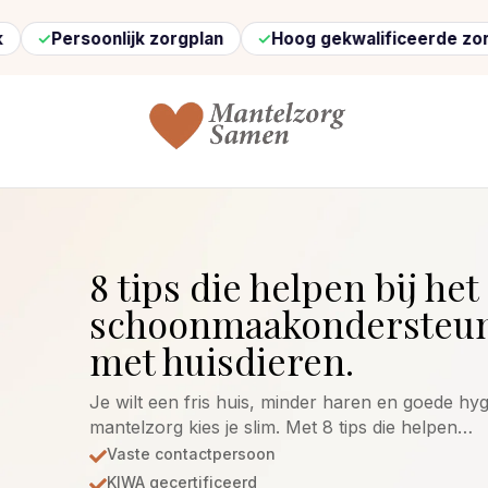
oonlijk zorgplan
Hoog gekwalificeerde zorg
Sne
8 tips die helpen bij het
schoonmaakondersteun
met huisdieren.
Je wilt een fris huis, minder haren en goede hy
mantelzorg kies je slim. Met 8 tips die helpen…
Vaste contactpersoon

KIWA gecertificeerd
