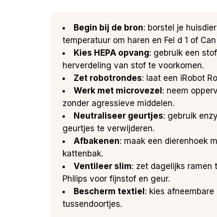
Begin bij de bron
: borstel je huisd
temperatuur om haren en Fel d 1 of Can 
Kies HEPA opvang
: gebruik een sto
herverdeling van stof te voorkomen.
Zet robotrondes
: laat een iRobot R
Werk met microvezel
: neem opperv
zonder agressieve middelen.
Neutraliseer geurtjes
: gebruik enz
geurtjes te verwijderen.
Afbakenen
: maak een dierenhoek me
kattenbak.
Ventileer slim
: zet dagelijks ramen
Philips voor fijnstof en geur.
Bescherm textiel
: kies afneembare 
tussendoortjes.