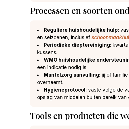
Processen en soorten ond
Reguliere huishoudelijke hulp
: va
en seizoenen, inclusief
schoonmaakhul
Periodieke dieptereiniging
: kwart
kussens.
WMO huishoudelijke ondersteuni
een indicatie nodig is.
Mantelzorg aanvulling
: jij of fami
overneemt.
Hygiëneprotocol
: vaste volgorde 
opslag van middelen buiten bereik van 
Tools en producten die w