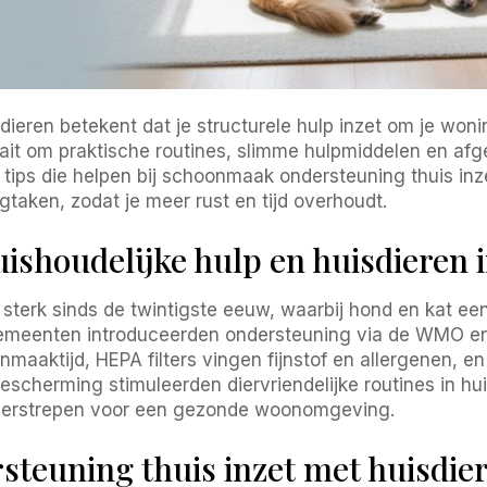
ren betekent dat je structurele hulp inzet om je woning
draait om praktische routines, slimme hulpmiddelen en a
8 tips die helpen bij schoonmaak ondersteuning thuis in
rgtaken, zodat je meer rust en tijd overhoudt.
ishoudelijke hulp en huisdieren i
 sterk sinds de twintigste eeuw, waarbij hond en kat ee
, gemeenten introduceerden ondersteuning via de WMO
maaktijd, HEPA filters vingen fijnstof en allergenen, e
cherming stimuleerden diervriendelijke routines in hui
nderstrepen voor een gezonde woonomgeving.
teuning thuis inzet met huisdie