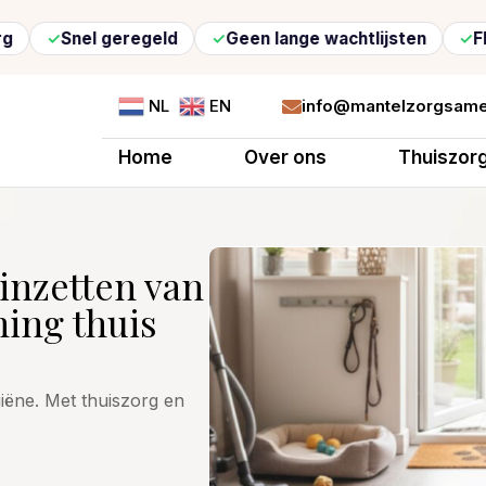
l geregeld
Geen lange wachtlijsten
Flexibele z
info@mantelzorgsame
NL
EN

Home
Over ons
Thuiszor
 inzetten van
ing thuis
giëne. Met thuiszorg en