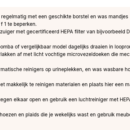
ier regelmatig met een geschikte borstel en was mandjes
f 1 te beperken.
fzuiger met gecertificeerd HEPA filter van bijvoorbeeld
oomba of vergelijkbaar model dagelijks draaien in loopro
lakken af met licht vochtige microvezeldoeken die mec
ymatische reinigers op urineplekken, en was wasbare h
t makkelijk te reinigen materialen en plaats hier een m
 tegen elkaar open en gebruik een luchtreiniger met HEP
hoezen en plaids die je wekelijks wast en gebruik meubelr