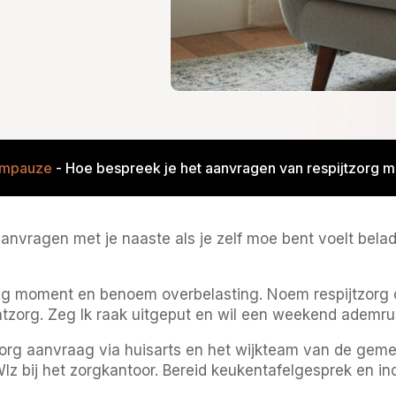
empauze
-
Hoe bespreek je het aanvragen van respijtzorg me
anvragen met je naaste als je zelf moe bent voelt bela
tig moment en benoem overbelasting. Noem respijtzorg o
chtzorg. Zeg Ik raak uitgeput en wil een weekend ademru
jtzorg aanvraag via huisarts en het wijkteam van de g
bij het zorgkantoor. Bereid keukentafelgesprek en indi