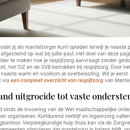
zodat jij als mantelzorger kunt opladen terwijl je naast
fgestemd op wat bij jullie past. Het doel van deze pagi
der te maken hoe je respijtzorg aanvraagt zonder gedo
t, het CIZ en de SVB betrokken bij respijtzorg. Door hel
e naaste warm en voorkom je overbelasting. Wil je eerst 
t via
een compleet overzicht van respijtzorg
van Mante
and uitgroeide tot vaste onderst
id sinds de invoering van de Wet maatschappelijke onder
organiseren. Kortdurend verblijf en logeerzorg vallen
rgkantoor. Verpleegkundige hulp thuis kan via de Zorgv
gemeenten stimuleren dat mantelzorg in balans blijft, o