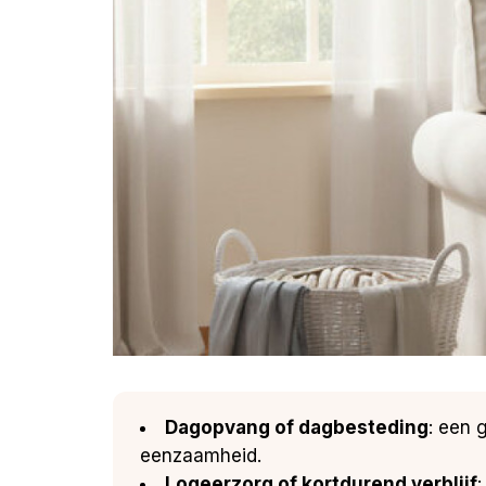
Dagopvang of dagbesteding
: een 
eenzaamheid.
Logeerzorg of kortdurend verblijf
: