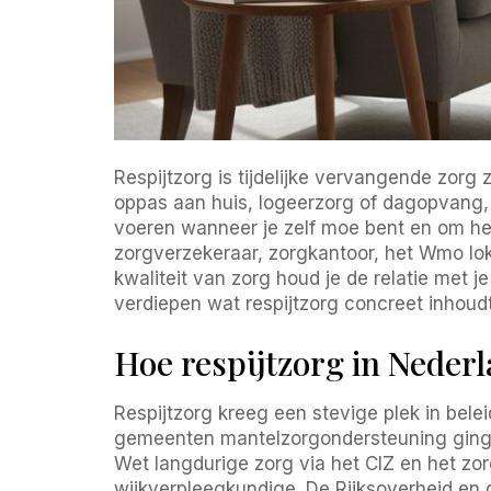
Respijtzorg is tijdelijke vervangende zorg 
oppas aan huis, logeerzorg of dagopvang, a
voeren wanneer je zelf moe bent en om hel
zorgverzekeraar, zorgkantoor, het Wmo loke
kwaliteit van zorg houd je de relatie met j
verdiepen wat respijtzorg concreet inhoud
Hoe respijtzorg in Nederl
Respijtzorg kreeg een stevige plek in bele
gemeenten mantelzorgondersteuning gingen 
Wet langdurige zorg via het CIZ en het zo
wijkverpleegkundige. De Rijksoverheid en 