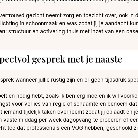
 vertrouwd gezicht neemt zorg en toezicht over, ook in d
rlichting in schoonmaak en was zodat jij je aandacht ku
en
: structuur en activering thuis met inzet van een cas
pectvol gesprek met je naaste
esprek wanneer jullie rustig zijn en er geen tijdsdruk sp
voelt en nodig hebt, zoals ik ben erg moe en ik wil voor
angst voor verlies van regie of schaamte en benoem dat 
at iemand tijdelijk taken overneemt zodat jij oplaadt en je
en vaste middag per week dagopvang te proberen of een
licht toe dat professionals een VOG hebben, geschoold zi