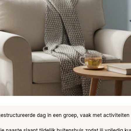
gestructureerde dag in een groep, vaak met activiteiten 
 je naaste slaapt tijdelijk buitenshuis zodat jij volledig 