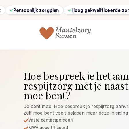
onlijk zorgplan
Hoog gekwalificeerde zorg
Sne
Hoe bespreek je het aa
respijtzorg met je naaste
moe bent?
Je bent moe. Hoe bespreek je respijtzorg aanvra
zelf moe bent voelt beladen maar deze inleiding
Vaste contactpersoon

KIWA gecertificeerd
