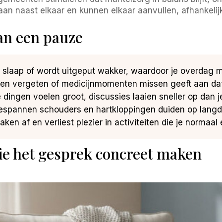
n naast elkaar en kunnen elkaar aanvullen, afhankelijk
aan een pauze
k in slaap of wordt uitgeput wakker, waardoor je overdag 
ken vergeten of medicijnmomenten missen geeft aan dat 
e dingen voelen groot, discussies laaien sneller op dan je
gespannen schouders en hartkloppingen duiden op langdu
raken af en verliest plezier in activiteiten die je normaa
ie het gesprek concreet maken