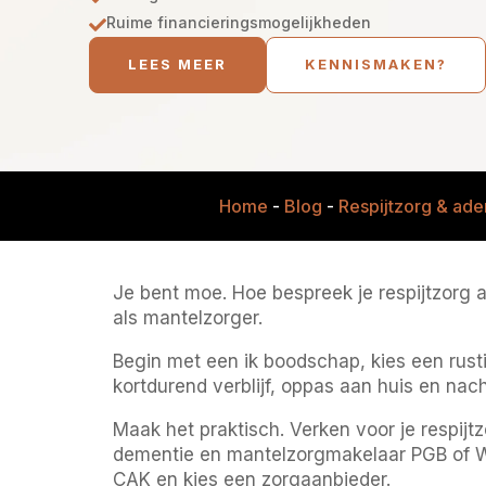
Ruime financieringsmogelijkheden

LEES MEER
KENNISMAKEN?
Home
-
Blog
-
Respijtzorg & ad
Je bent moe. Hoe bespreek je respijtzorg a
als mantelzorger.
Begin met een ik boodschap, kies een rus
kortdurend verblijf, oppas aan huis en na
Maak het praktisch. Verken voor je respi
dementie en mantelzorgmakelaar PGB of Wlz 
CAK en kies een zorgaanbieder.