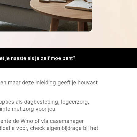
t je naaste als je zelf moe bent?
den maar deze inleiding geeft je houvast
pties als dagbesteding, logeerzorg,
imte met zorg voor jou.
emeente de Wmo of via casemanager
catie voor, check eigen bijdrage bij het