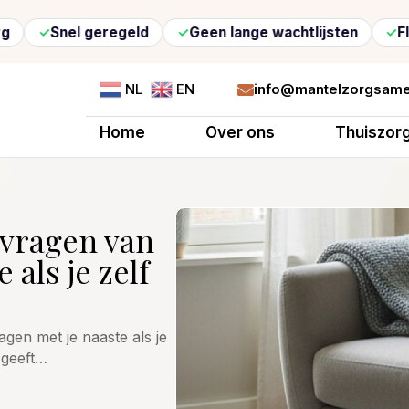
l geregeld
Geen lange wachtlijsten
Flexibele zo
info@mantelzorgsame
NL
EN

Home
Over ons
Thuiszor
nvragen van
 als je zelf
gen met je naaste als je
 geeft…