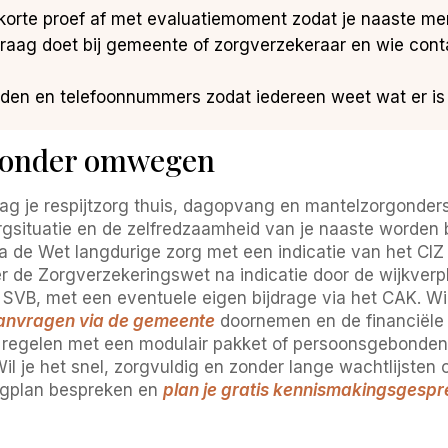
korte proef af met evaluatiemoment zodat je naaste merk
vraag doet bij gemeente of zorgverzekeraar en wie con
tijden en telefoonnummers zodat iedereen weet wat er i
 zonder omwegen
g je respijtzorg thuis, dagopvang en mantelzorgonders
situatie en de zelfredzaamheid van je naaste worden be
ia de Wet langdurige zorg met een indicatie van het CIZ
er de Zorgverzekeringswet na indicatie door de wijkverp
B, met een eventuele eigen bijdrage via het CAK. Wil j
aanvragen via de gemeente
doornemen en de financiële
e regelen met een modulair pakket of persoonsgebonden 
Wil je het snel, zorgvuldig en zonder lange wachtlijste
rgplan bespreken en
plan je gratis kennismakingsgespr