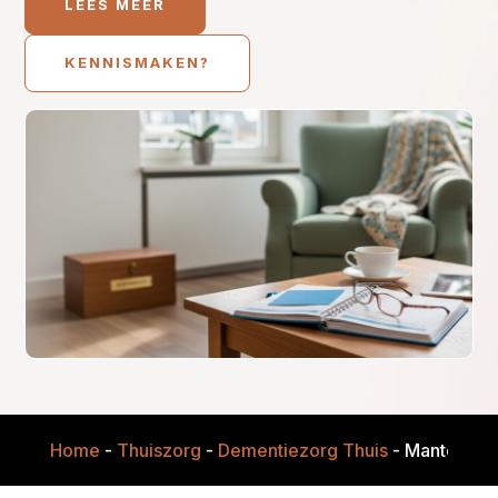
LEES MEER
KENNISMAKEN?
Home
-
Thuiszorg
-
Dementiezorg Thuis
-
Mantelzorg