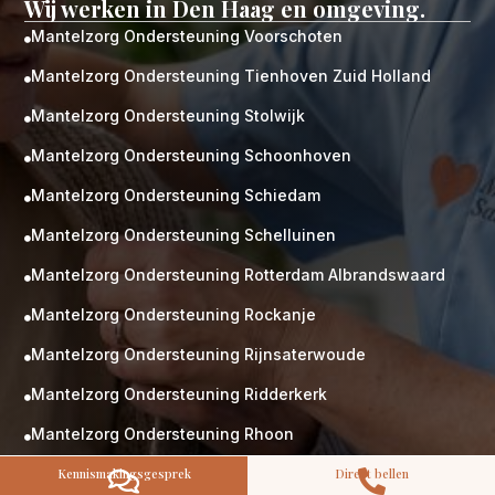
Wij werken in Den Haag en omgeving.
Mantelzorg Ondersteuning Voorschoten

Mantelzorg Ondersteuning Tienhoven Zuid Holland

Mantelzorg Ondersteuning Stolwijk

Mantelzorg Ondersteuning Schoonhoven

M
Gratis
Mantelzorg Ondersteuning Schiedam
kennismaking?

Neem vrijblijvend contact op!
Mantelzorg Ondersteuning Schelluinen

Zorg op maat
Mantelzorg Ondersteuning Rotterdam Albrandswaard
Persoonlijke zorgplan

Geen lange wachtlijsten
Mantelzorg Ondersteuning Rockanje

Altijd vertrouwde gezichten
Hoog gekwalificeerd
Mantelzorg Ondersteuning Rijnsaterwoude

Mantelzorg Ondersteuning Ridderkerk
Kennismakingsgesprek

Contact opnemen
Mantelzorg Ondersteuning Rhoon

Mantelzorg Ondersteuning Poeldijk
Kennismakingsgesprek
Direct bellen


