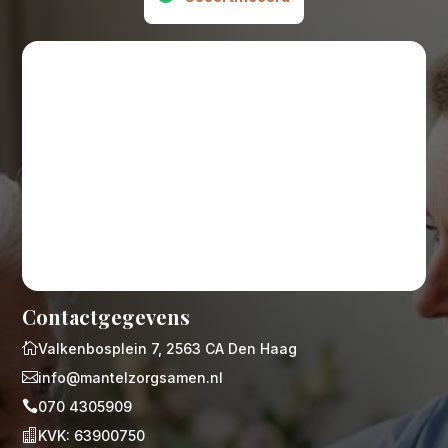
Contactgegevens

Valkenbosplein 7, 2563 CA Den Haag

info@mantelzorgsamen.nl

070 4305909

KVK: 63900750