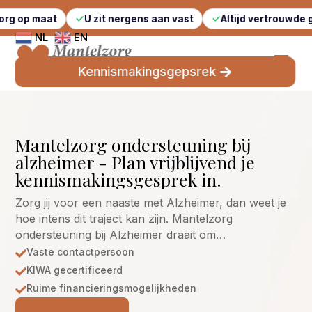
t
U zit nergens aan vast
Altijd vertrouwde gezichten
NL
EN
Kennismakingsgepsrek
Mantelzorg ondersteuning bij
alzheimer - Plan vrijblijvend je
kennismakingsgesprek in.
Zorg jij voor een naaste met Alzheimer, dan weet je
hoe intens dit traject kan zijn. Mantelzorg
ondersteuning bij Alzheimer draait om…
Vaste contactpersoon

KIWA gecertificeerd

Ruime financieringsmogelijkheden
