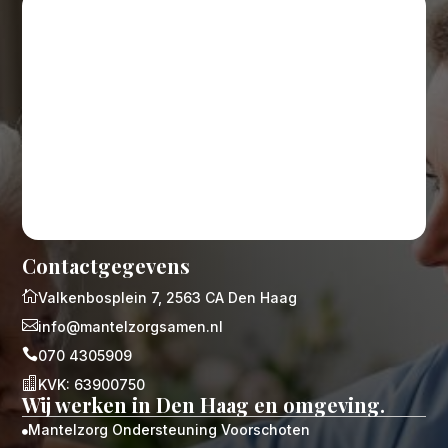
Contactgegevens

Valkenbosplein 7, 2563 CA Den Haag

info@mantelzorgsamen.nl

070 4305909

KVK: 63900750
Wij werken in Den Haag en omgeving.
Mantelzorg Ondersteuning Voorschoten
