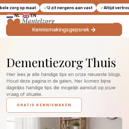
 op maat
U zit nergens aan vast
Altijd vertrouwde gez
NL
EN
Kennismakingsgepsrek
Dementiezorg Thuis
Hier lees je alle handige tips en onze nieuwste blogs.
Houd deze pagina in de gaten, hier komen bijna
dagelijks handige tips die mogelijk aansluit op jouw
vraag of situatie.
GRATIS KENNISMAKEN