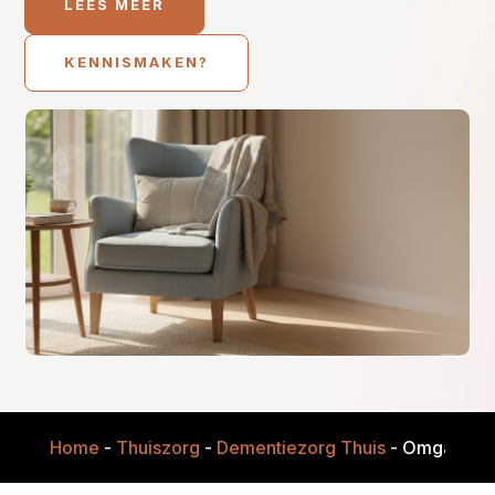
LEES MEER
KENNISMAKEN?
Home
-
Thuiszorg
-
Dementiezorg Thuis
-
Omgaan met