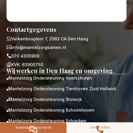
Contactgegevens

Valkenbosplein 7, 2563 CA Den Haag
M
Gratis

info@mantelzorgsamen.nl
kennismaking?

070 4305909
Neem vrijblijvend contact op!

KVK: 63900750
Wij werken in Den Haag en omgeving.
Zorg op maat
Persoonlijke zorgplan
Mantelzorg Ondersteuning Voorschoten

Geen lange wachtlijsten
Altijd vertrouwde gezichten
Mantelzorg Ondersteuning Tienhoven Zuid Holland

Hoog gekwalificeerd
Mantelzorg Ondersteuning Stolwijk

Kennismakingsgesprek
Mantelzorg Ondersteuning Schoonhoven

Contact opnemen
Mantelzorg Ondersteuning Schiedam

Kennismakingsgesprek
Direct bellen


Mantelzorg Ondersteuning Schelluinen
