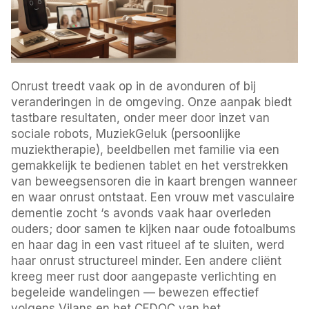
Onrust treedt vaak op in de avonduren of bij
veranderingen in de omgeving. Onze aanpak biedt
tastbare resultaten, onder meer door inzet van
sociale robots, MuziekGeluk (persoonlijke
muziektherapie), beeldbellen met familie via een
gemakkelijk te bedienen tablet en het verstrekken
van beweegsensoren die in kaart brengen wanneer
en waar onrust ontstaat. Een vrouw met vasculaire
dementie zocht ‘s avonds vaak haar overleden
ouders; door samen te kijken naar oude fotoalbums
en haar dag in een vast ritueel af te sluiten, werd
haar onrust structureel minder. Een andere cliënt
kreeg meer rust door aangepaste verlichting en
begeleide wandelingen — bewezen effectief
volgens Vilans en het CEDOC van het