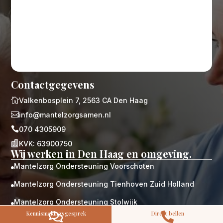
M
Gratis
Contactgegevens
kennismaking?

Valkenbosplein 7, 2563 CA Den Haag
Neem vrijblijvend contact op!

info@mantelzorgsamen.nl
Zorg op maat
Persoonlijke zorgplan

070 4305909
Geen lange wachtlijsten

KVK: 63900750
Altijd vertrouwde gezichten
Wij werken in Den Haag en omgeving.
Hoog gekwalificeerd
Mantelzorg Ondersteuning Voorschoten

Kennismakingsgesprek
Mantelzorg Ondersteuning Tienhoven Zuid Holland

Contact opnemen
Mantelzorg Ondersteuning Stolwijk

Kennismakingsgesprek
Direct bellen


Mantelzorg Ondersteuning Schoonhoven
