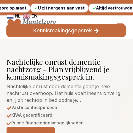
at
U zit nergens aan vast
Altijd vertrouwde gezichten
NL
EN
Kennismakingsgepsrek
Nachtelijke onrust dementie
nachtzorg - Plan vrijblijvend je
kennismakingsgesprek in.
Nachtelijke onrust door dementie gooit je hele
nachtrust overhoop. Het huis voelt ineens onveilig
en jij zit rechtop in bed zodra je…
Vaste contactpersoon

KIWA gecertificeerd

Ruime financieringsmogelijkheden
