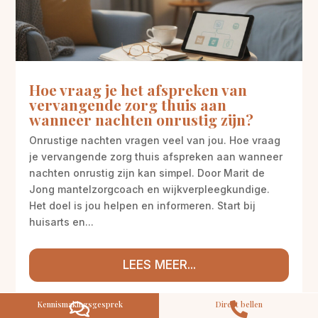
Hoe vraag je het afspreken van
vervangende zorg thuis aan
M
Gratis
wanneer nachten onrustig zijn?
kennismaking?
Onrustige nachten vragen veel van jou. Hoe vraag
Neem vrijblijvend contact op!
je vervangende zorg thuis afspreken aan wanneer
Zorg op maat
nachten onrustig zijn kan simpel. Door Marit de
Persoonlijke zorgplan
Jong mantelzorgcoach en wijkverpleegkundige.
Geen lange wachtlijsten
Het doel is jou helpen en informeren. Start bij
Altijd vertrouwde gezichten
huisarts en...
Hoog gekwalificeerd
Kennismakingsgesprek
LEES MEER...
Contact opnemen
Kennismakingsgesprek
Direct bellen

