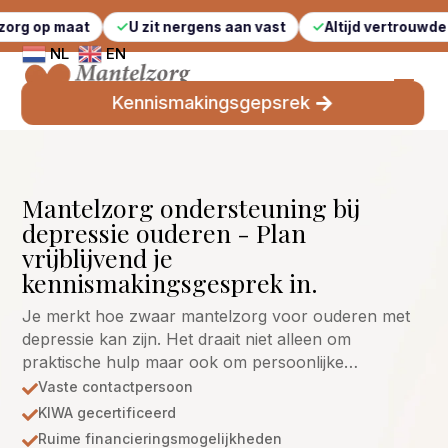
maat
U zit nergens aan vast
Altijd vertrouwde gezichte
NL
EN
Kennismakingsgepsrek
Mantelzorg ondersteuning bij
depressie ouderen - Plan
vrijblijvend je
kennismakingsgesprek in.
Je merkt hoe zwaar mantelzorg voor ouderen met
depressie kan zijn. Het draait niet alleen om
praktische hulp maar ook om persoonlijke…
Vaste contactpersoon

KIWA gecertificeerd

Ruime financieringsmogelijkheden
