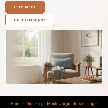
LEES MEER
KENNISMAKEN?
Home
-
Thuiszorg
-
Mantelzorgondersteuning
-
Mante