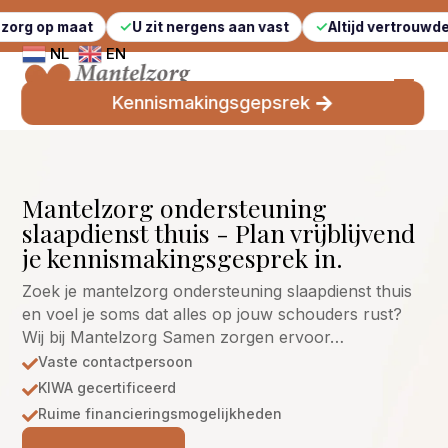
maat
U zit nergens aan vast
Altijd vertrouwde gezichte
NL
EN
Kennismakingsgepsrek
Mantelzorg ondersteuning
slaapdienst thuis - Plan vrijblijvend
je kennismakingsgesprek in.
Zoek je mantelzorg ondersteuning slaapdienst thuis
en voel je soms dat alles op jouw schouders rust?
Wij bij Mantelzorg Samen zorgen ervoor…
Vaste contactpersoon

KIWA gecertificeerd

Ruime financieringsmogelijkheden
