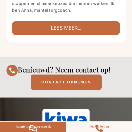
stappen en slimme keuzes die meteen werken. Ik
ben Anna, mantelzorgcoach...
LEES MEER...
M
Gratis
kennismaking?
Neem vrijblijvend contact op!
Benieuwd? Neem contact op!
Zorg op maat

Persoonlijke zorgplan
Geen lange wachtlijsten
CONTACT OPNEMEN
Altijd vertrouwde gezichten
Hoog gekwalificeerd
Kennismakingsgesprek
Contact opnemen
Kennismakingsgesprek
Direct bellen


Gecertificeerd